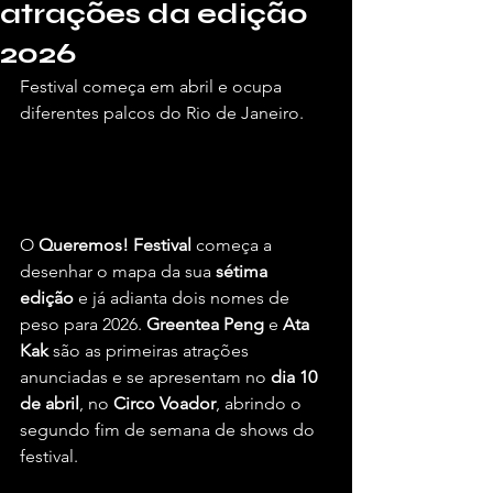
atrações da edição
2026
Festival começa em abril e ocupa 
diferentes palcos do Rio de Janeiro.
Por Briel Araújo, para o Vivendo de 
Shows.
O 
Queremos! Festival
 começa a 
desenhar o mapa da sua 
sétima 
edição
 e já adianta dois nomes de 
peso para 2026. 
Greentea Peng
 e 
Ata 
Kak
 são as primeiras atrações 
anunciadas e se apresentam no 
dia 10 
de abril
, no 
Circo Voador
, abrindo o 
segundo fim de semana de shows do 
festival.