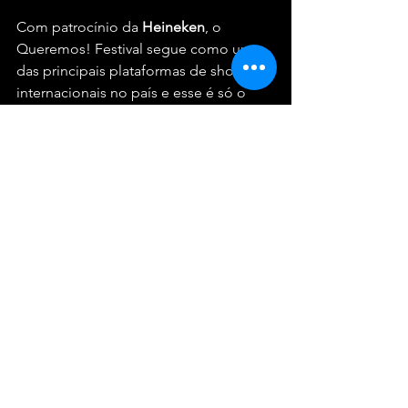
Com patrocínio da 
Heineken
, o 
Queremos! Festival segue como uma 
das principais plataformas de shows 
internacionais no país e esse é só o 
começo da programação de 2026.
Serviço:
Evento:
 Queremos! Festival – Greentea 
Peng + Ata Kak
Data:
 10 de abril de 2025 (sexta-feira)
Local:
 Circo Voador – Rua dos Arcos, 
s/nº, Lapa (RJ)
Horários:
 Abertura da casa 20h | Ata 
Kak 21h | Greentea Peng 22h30
Ingressos:
 a partir de R$ 150 (meia / 
solidária) – vendas pela 
Ticketmaster
Classificação:
 18 anos
Festivais