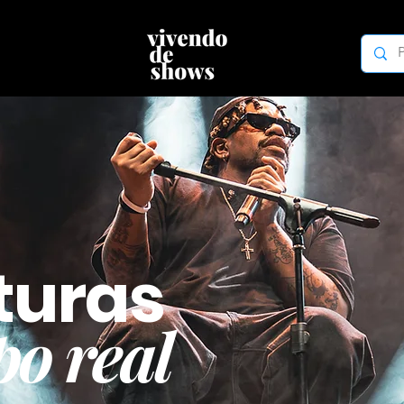
turas
o real