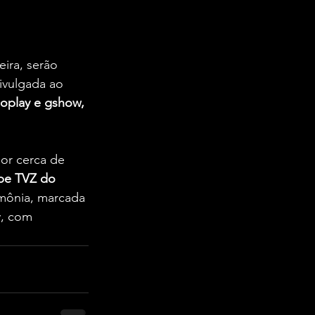
eira, serão 
divulgada ao 
oplay e gshow, 
or cerca de 
pe TVZ do 
imônia, marcada 
y, com 