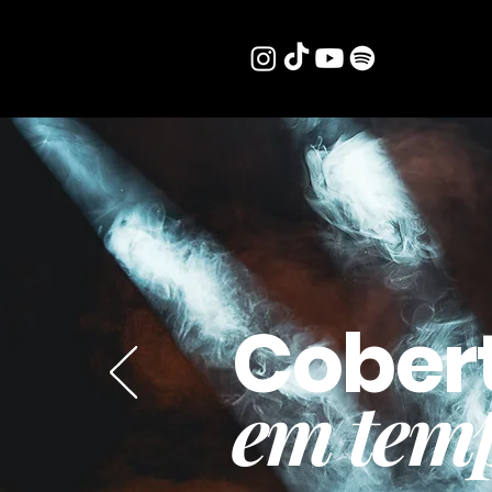
Cober
em temp