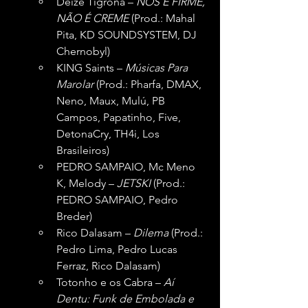
Deize Tigrona – 
NÓS É FIRME, 
NÃO É CREME
 (Prod.: Mahal 
Pita, KD SOUNDSYSTEM, DJ 
Chernobyl)
KING Saints – 
Músicas Para 
Marolar
 (Prod.: Pharfa, DMAX, 
Neno, Maux, Mulú, PB 
Campos, Papatinho, Five, 
DetonaCry, TH4i, Los 
Brasileiros)
PEDRO SAMPAIO, Mc Meno 
K, Melody – 
JETSKI
 (Prod.: 
PEDRO SAMPAIO, Pedro 
Breder)
Rico Dalasam – 
Dilema
 (Prod.: 
Pedro Lima, Pedro Lucas 
Ferraz, Rico Dalasam)
Totonho e os Cabra – 
Aí 
Dentu: Funk de Embolada e 