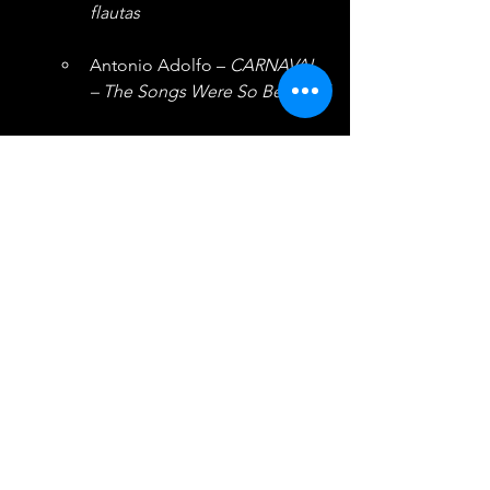
flautas
Antonio Adolfo – 
CARNAVAL 
– The Songs Were So Beautiful
Hamilton de Holanda – 
Hamilton de Holanda Trio - 
Live in NYC
João Camarero – 
Baden
Eletrônico
Melhor Lançamento:
Africanoise – 
CABAÇA
Afterclapp, Furmiga Dub – 
Rabecada