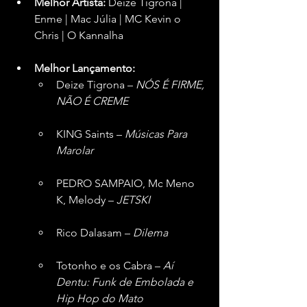
Melhor Artista:
 Deize Tigrona | 
Enme | Mac Júlia | MC Kevin o 
Chris | O Kannalha  
Melhor Lançamento:
Deize Tigrona – 
NÓS É FIRME, 
NÃO É CREME
KING Saints – 
Músicas Para 
Marolar
PEDRO SAMPAIO, Mc Meno 
K, Melody – 
JETSKI
Rico Dalasam – 
Dilema
Totonho e os Cabra – 
Aí 
Dentu: Funk de Embolada e 
Hip Hop do Mato