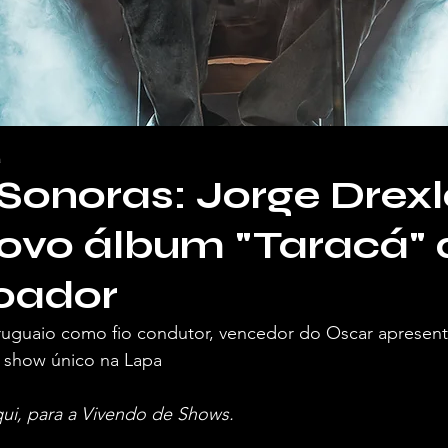
a
Sonoras: Jorge Drexl
novo álbum "Taracá" 
oador
guaio como fio condutor, vencedor do Oscar apresent
 show único na Lapa
qui, para a Vivendo de Shows.