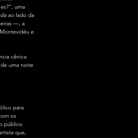
 es?", uma 
da ao lado da 
iras —, a 
 Montevidéu e 
cia cênica 
 de uma noite 
lico para 
com os 
o público 
tista que, 