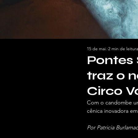
15 de mai.
2 min de leitur
Pontes 
traz o 
Circo V
Com o candombe uru
cênica inovadora em
Por Patricia Burlama