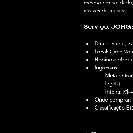
mesmo consolidado, 
através da música.
Serviço: JORG
Data:
 Quarta, 2
Local:
 Circo Voa
Horários:
 Abert
Ingressos:
Meia-entrad
legais)
Inteira:
 R$ 
Onde comprar:
Classificação Etá
Shows