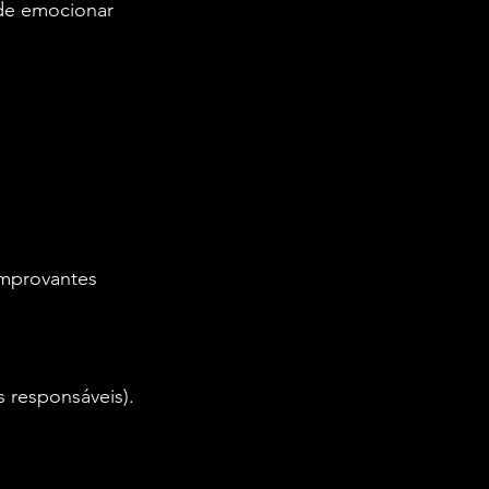
de emocionar 
omprovantes 
 responsáveis).