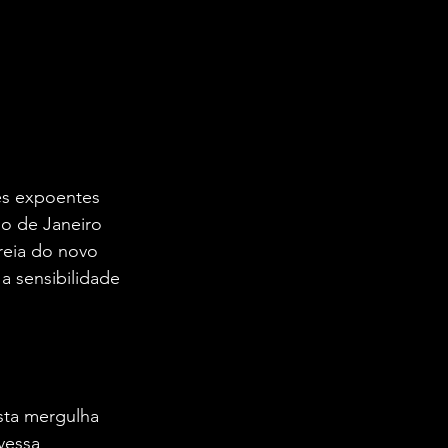
es expoentes 
o de Janeiro 
reia do novo 
a sensibilidade 
ista mergulha 
vessa 