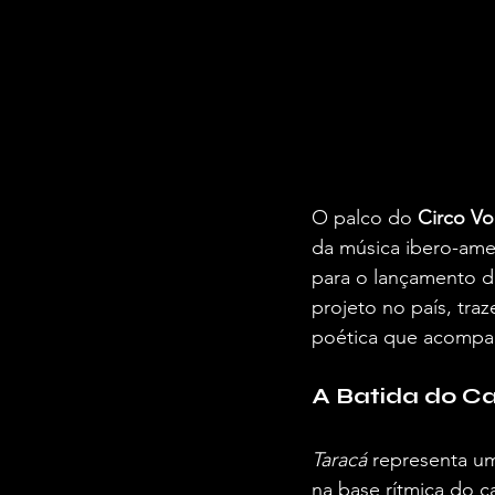
O palco do 
Circo V
da música ibero-ame
para o lançamento d
projeto no país, tra
poética que acompan
A Batida do C
Taracá
 representa um
na base rítmica do c