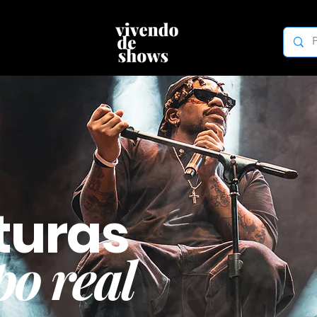
turas
o real