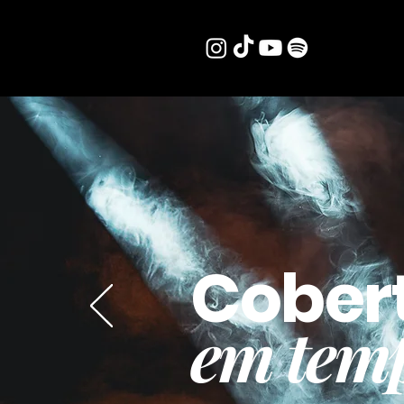
Cober
em temp