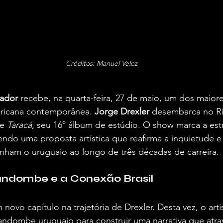
Créditos: Manuel Velez
oador
 recebe, na quarta-feira, 27 de maio, um dos maior
ricana contemporânea. 
Jorge Drexler
 desembarca no Ri
e 
Taracá
, seu 16º álbum de estúdio. O show marca a est
zendo uma proposta artística que reafirma a inquietude e 
ham o uruguaio ao longo de três décadas de carreira.
andombe e a Conexão Brasil
 novo capítulo na trajetória de Drexler. Desta vez, o art
andombe uruguaio para construir uma narrativa que atra