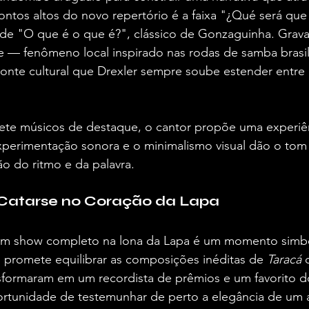
ontos altos do novo repertório é a faixa "¿Qué será que
de "O que é o que é?", clássico de Gonzaguinha. Grava
 fenômeno local inspirado nas rodas de samba brasile
ponte cultural que Drexler sempre soube estender entre
e músicos de destaque, o cantor propõe uma experiên
xperimentação sonora e o minimalismo visual dão o tom
o do ritmo e da palavra.
Catarse no Coração da Lapa
um show completo na lona da Lapa é um momento simbó
o promete equilibrar as composições inéditas de 
Taracá
 
sformaram em um recordista de prêmios e um favorito d
ortunidade de testemunhar de perto a elegância de um ar