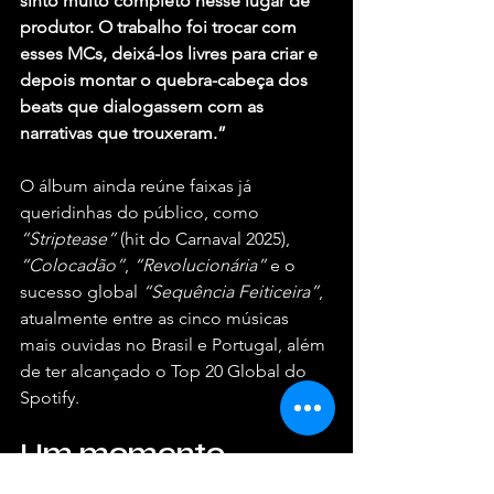
sinto muito completo nesse lugar de 
produtor. O trabalho foi trocar com 
esses MCs, deixá-los livres para criar e 
depois montar o quebra-cabeça dos 
beats que dialogassem com as 
narrativas que trouxeram.”
O álbum ainda reúne faixas já 
queridinhas do público, como 
“Striptease”
 (hit do Carnaval 2025), 
“Colocadão”
, 
“Revolucionária”
 e o 
sucesso global 
“Sequência Feiticeira”
, 
atualmente entre as cinco músicas 
mais ouvidas no Brasil e Portugal, além 
de ter alcançado o Top 20 Global do 
Spotify.
Um momento 
monumental para 