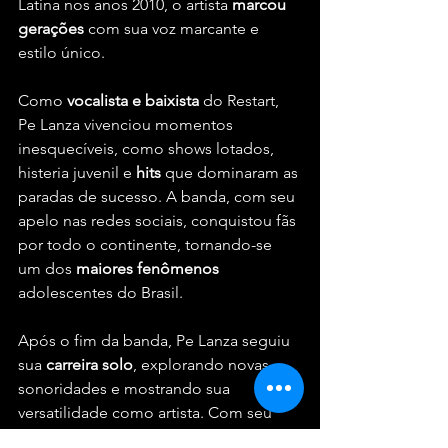
Latina nos anos 2010, o artista 
marcou 
gerações
 com sua voz marcante e 
estilo único.
Como 
vocalista e baixista
 do Restart, 
Pe Lanza vivenciou momentos 
inesquecíveis, como shows lotados, 
histeria juvenil e 
hits
 que dominaram as 
paradas de sucesso. A banda, com seu 
apelo nas redes sociais, conquistou fãs 
por todo o continente, tornando-se 
um dos 
maiores fenômenos
adolescentes do Brasil.
Após o fim da banda, Pe Lanza seguiu 
sua 
carreira solo
, explorando novas 
sonoridades e mostrando sua 
versatilidade como artista. Com seu 
novo single, "
Te Espero
", o cantor 