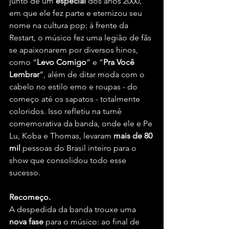
junto de um
 especial
 dos anos 2000, 
em que ele fez parte e eternizou seu 
nome na cultura pop: à frente da 
Restart, o músico fez uma legião de fãs 
se apaixonarem por diversos hinos, 
como “
Levo Comigo
” e “
Pra Você 
Lembrar
”, além de ditar moda com o 
cabelo no estilo emo e roupas - do 
começo até os sapatos - totalmente 
coloridos. Isso refletiu na turnê 
comemorativa da banda, onde ele e Pe 
Lu, Koba e Thomas, levaram 
mais de 80 
mil
 pessoas do Brasil inteiro para o 
show que consolidou todo esse 
sucesso.
Recomeço.
A despedida da banda trouxe uma
nova fase
 para o músico: ao final de 