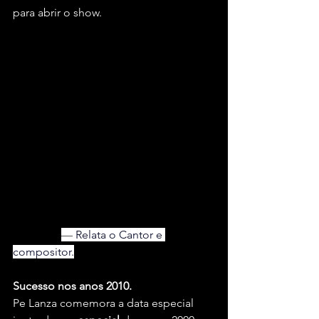
para abrir o show.
"Falta pouco para o meu aniversário, e 
eu decidi que quero fazer uma festa 
pra geral! Banda completa, setlist 
especial com surpresas, passando por 
todas as minhas fases até aqui. Além 
de covers que sempre me pedem. Pra 
agitar ainda mais o melhor dos anos 
2000. A festa vai ser boa e, além disso, 
também comemoraremos o 
aniversário do Léo Aoyaqui, parte da 
minha banda, que faz no mesmo dia 
que eu!"
— 
Relata o Cantor e 
compositor.
Sucesso nos anos 2010.
Pe Lanza comemora a data especial 