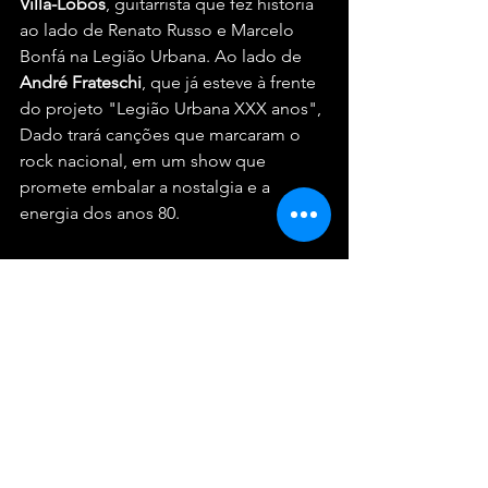
Villa-Lobos
, guitarrista que fez história 
ao lado de Renato Russo e Marcelo 
Bonfá na Legião Urbana. Ao lado de 
André Frateschi
, que já esteve à frente 
do projeto "Legião Urbana XXX anos", 
Dado trará canções que marcaram o 
rock nacional, em um show que 
promete embalar a nostalgia e a 
energia dos anos 80.
Os ingressos para a apresentação 
estão disponíveis no site 
Ticket 360
.
Serviço – Os Paralamas 
do Sucesso na Farmasi 
Arena
📍 
Data:
 7 de junho de 2025
📍 
Local:
 Farmasi Arena - Av. 