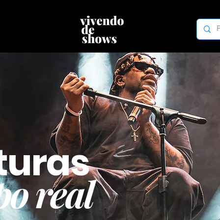
turas
o real