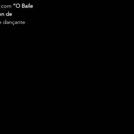
o com 
“O Baile 
on de 
e dançante 