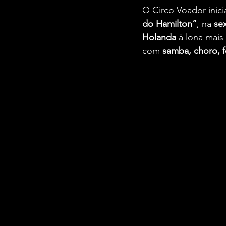
O Circo Voador inic
do Hamilton”
, na 
se
Holanda
 à lona mai
com 
samba, choro, f