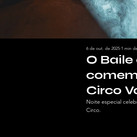
6 de out. de 2025
1 min de
O Baile
comemo
Circo V
Noite especial celeb
Circo.
Por Briel Araújo, pa