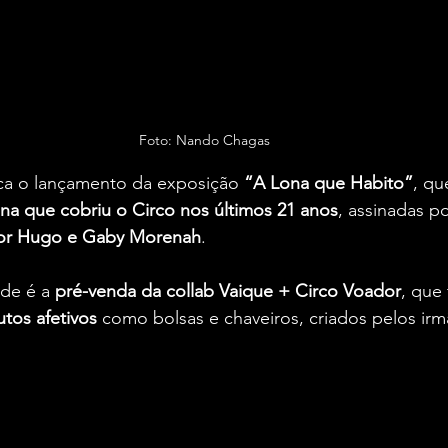
Foto: Nando Chagas
a o lançamento da exposição 
“A Lona que Habito”
, qu
ona que cobriu o Circo nos últimos 21 anos
, assinadas po
ctor Hugo e Gaby Morenah
.
de é a 
pré-venda da collab Vaique + Circo Voador
, que
tos afetivos
 como bolsas e chaveiros, criados pelos irm