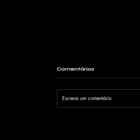
Comentários
Escreva um comentário
Anitta estreia no Meli
Music ao lado de Pedro
Sampaio e Gloria
Groove