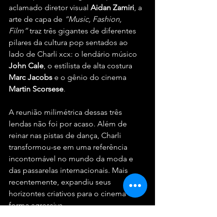
aclamado diretor visual 
Aidan Zamiri
, a 
arte de capa de 
“Music, Fashion, 
Film”
 traz três gigantes de diferentes 
pilares da cultura pop sentados ao 
lado de Charli xcx: o lendário músico 
John Cale
, o estilista de alta costura 
Marc Jacobs
 e o gênio do cinema 
Martin Scorsese
.
A reunião milimétrica dessas três 
lendas não foi por acaso. Além de 
reinar nas pistas de dança, Charli 
transformou-se em uma referência 
incontornável no mundo da moda e 
das passarelas internacionais. Mais 
recentemente, expandiu seus 
horizontes criativos para o cinema de 
forma agressiva.