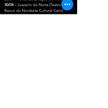
30/04
 – Juazeiro do Norte (Teatro 
Banco do Nordeste Cultural Cariri)
Ver tudo
Posts recentes