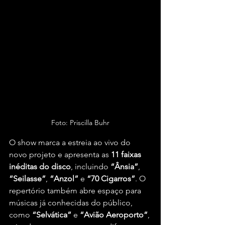
Foto: Priscilla Buhr
O show marca a estreia ao vivo do 
novo projeto e apresenta as 
11 faixas 
inéditas do disco
, incluindo 
“Ânsia”
, 
“Seilasse”
, 
“Anzol”
 e 
“70 Cigarros”
. O 
repertório também abre espaço para 
músicas já conhecidas do público, 
como 
“Selvática”
 e 
“Avião Aeroporto”
, 