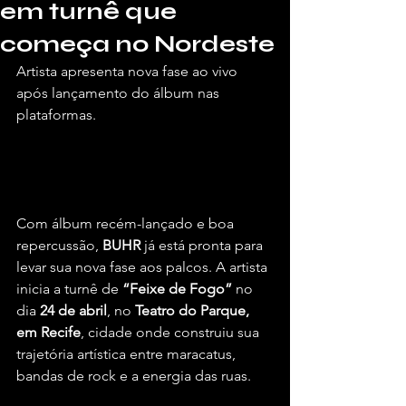
em turnê que
começa no Nordeste
Artista apresenta nova fase ao vivo 
após lançamento do álbum nas 
plataformas.
Por Briel Araújo, para o Vivendo de 
Shows.
Com álbum recém-lançado e boa 
repercussão, 
BUHR
 já está pronta para 
levar sua nova fase aos palcos. A artista 
inicia a turnê de 
“Feixe de Fogo”
 no 
dia 
24 de abril
, no 
Teatro do Parque, 
em Recife
, cidade onde construiu sua 
trajetória artística entre maracatus, 
bandas de rock e a energia das ruas.