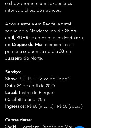
o show promete uma experiência 
intensa e cheia de nuances.
Após a estreia em Recife, a turnê 
segue pelo Nordeste: no dia 
25 de 
abril
, BUHR se apresenta em 
Fortaleza
, 
no 
Dragão do Mar
, e encerra essa 
primeira sequência no dia 
30
, em 
Juazeiro do Norte
.
Serviço:
Show:
 BUHR – “Feixe de Fogo”
Data:
 24 de abril de 2026
Local:
 Teatro do Parque 
(Recife)Horário: 20h
Ingressos:
 R$ 80 (inteira) | R$ 50 (social)
Outras datas:
25/04
 – Fortaleza (Dragão do Mar)