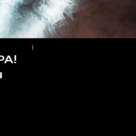
PA!
u