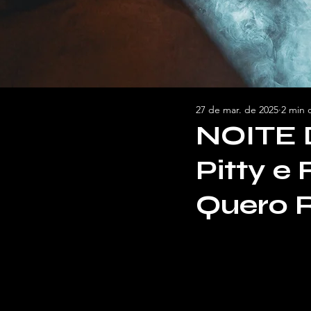
27 de mar. de 2025
2 min d
NOITE 
Pitty e 
Quero 
por Lucas Corrêa, p