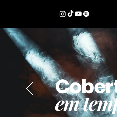
Cober
em temp