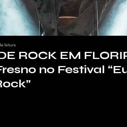
e leitura
DE ROCK EM FLORI
Fresno no Festival “E
Rock”
ara o Vivendo de Shows