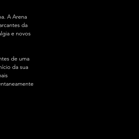
pa. A Arena 
arcantes da 
lgia e novos 
antes de uma 
nício da sua 
ais 
entaneamente 