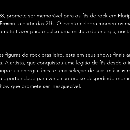
Créditos: Luciana Villani para o Vivendo de Shows
28, promete ser memorável para os fãs de rock em Flori
 Fresno
, a partir das 21h. O evento celebra momentos m
omete trazer para o palco uma mistura de energia, nosta
s figuras do rock brasileiro, está em seus shows finais 
a. A artista, que conquistou uma legião de fãs desde o i
Floripa sua energia única e uma seleção de suas músicas m
a oportunidade para ver a cantora se despedindo mom
how que promete ser inesquecível.