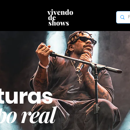
turas
o real