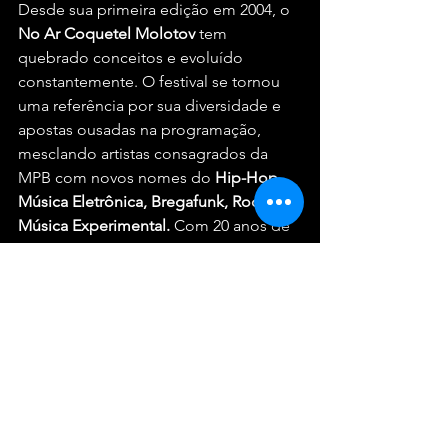
Desde sua primeira edição em 2004, o 
No Ar Coquetel Molotov
 tem 
quebrado conceitos e evoluído 
constantemente. O festival se tornou 
uma referência por sua diversidade e 
apostas ousadas na programação, 
mesclando artistas consagrados da 
MPB com novos nomes do 
Hip-Hop, 
Música Eletrônica, Bregafunk, Rock e 
Música Experimental.
 Com 20 anos de 
existência, o Coquetel Molotov 
também é pioneiro na igualdade de 
gênero em sua programação e em 
tornar-se mais acessível e inclusivo, 
recebendo o Selo de Empresa que 
Valoriza a Diversidade da OAB - PE.
O No Ar Coquetel Molotov 2024 
promete ser mais uma celebração 