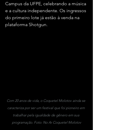
Campus da UFPE, celebrando a música 
e a cultura independente. Os ingressos 
do primeiro lote já estão à venda na 
plataforma Shotgun.
Com 20 anos de vida, o Coquetel Molotov ainda se 
caracteriza por ser um festival que foi pioneiro em 
trabalhar pela igualdade de gênero em sua 
programação. Foto: No Ar Coquetel Molotov