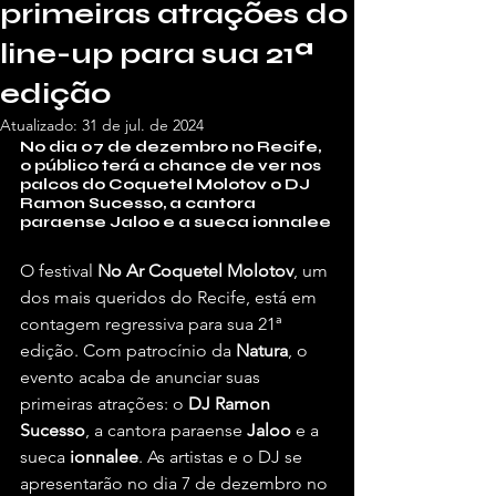
primeiras atrações do
line-up para sua 21ª
edição
Atualizado:
31 de jul. de 2024
No dia 07 de dezembro no Recife, 
o público terá a chance de ver nos 
palcos do Coquetel Molotov o DJ 
Ramon Sucesso, a cantora 
paraense Jaloo e a sueca ionnalee
O festival 
No Ar Coquetel Molotov
, um 
dos mais queridos do Recife, está em 
contagem regressiva para sua 21ª 
edição. Com patrocínio da 
Natura
, o 
evento acaba de anunciar suas 
primeiras atrações: o 
DJ Ramon 
Sucesso
, a cantora paraense 
Jaloo 
e a 
sueca 
ionnalee
. As artistas e o DJ se 
apresentarão no dia 7 de dezembro no 