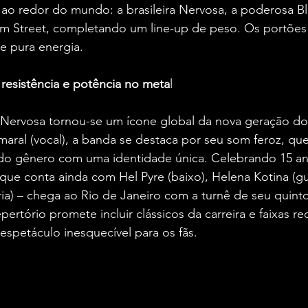
ao redor do mundo: a brasileira Nervosa, a poderosa Bl
Elm Street, completando um line-up de peso. Os portões
 pura energia.
resistência e potência no meta
l
Nervosa tornou-se um ícone global da nova geração do 
maral (vocal), a banda se destaca por seu som feroz, que
as do gênero com uma identidade única. Celebrando 15 a
 que conta ainda com Hel Pyre (baixo), Helena Kotina (gui
ia) – chega ao Rio de Janeiro com a turnê de seu quint
epertório promete incluir clássicos da carreira e faixas re
spetáculo inesquecível para os fãs.