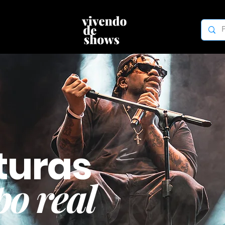
turas
o real