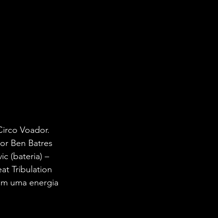
Circo Voador. 
or Ben Batres 
ic (bateria) – 
t Tribulation 
com uma energia 