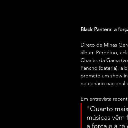
Black Pantera: a for
Direto de Minas Ger
álbum Perpétuo, ac
Charles da Gama (voc
Pancho (bateria), a b
promete um show int
no cenário nacional e
Em entrevista recen
"Quanto mais 
músicas vêm f
a força e a re