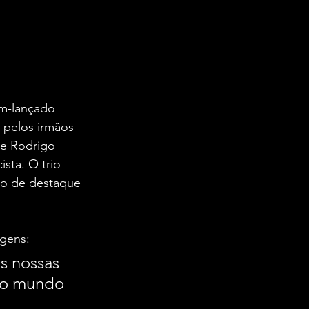
ém-lançado 
pelos irmãos 
de Rodrigo 
ista. O trio 
ão de destaque 
gens:
s nossas 
 ao mundo 