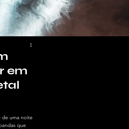
lm
or em
tal
o de uma noite 
 bandas que 