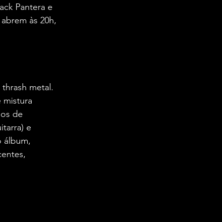
ack Pantera e 
 abrem às 20h, 
thrash metal. 
 mistura 
nos de 
tarra) e 
o álbum, 
centes, 