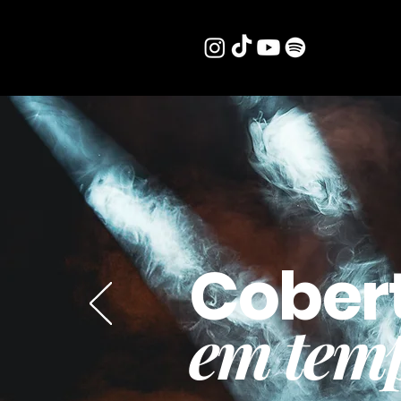
Cober
em temp