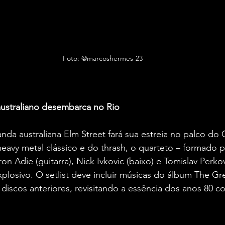
Foto: @marcoshermes-23
australiano desembarca no Rio
anda australiana Elm Street fará sua estreia no palco do 
eavy metal clássico e do thrash, o quarteto – formado p
ron Adie (guitarra), Nick Ivkovic (baixo) e Tomislav Perkov
osivo. O setlist deve incluir músicas do álbum The Grea
 discos anteriores, revisitando a essência dos anos 80 