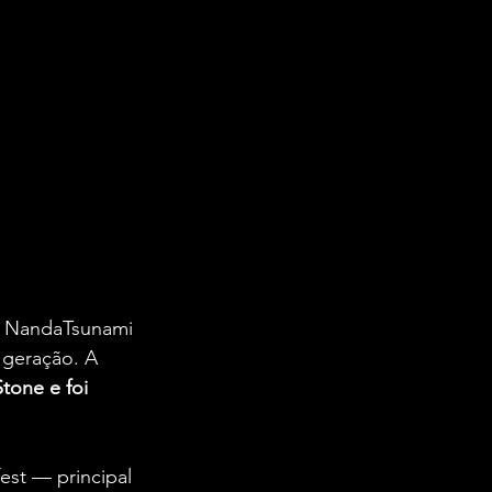
, NandaTsunami 
geração. A 
tone e foi 
st — principal 