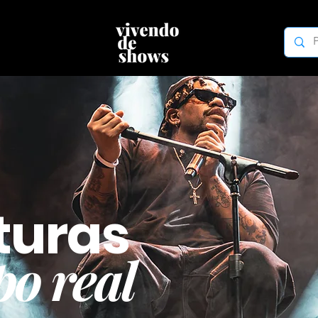
turas
o real