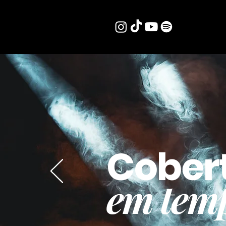
Cober
em temp