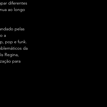
par diferentes 
nua ao longo 
andado pelas 
o a 
op, pop e funk.
mblemáticos da 
is Regina, 
ização para 