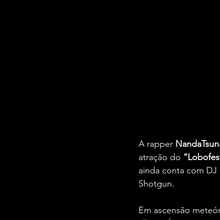
A rapper 
NandaTsun
atração do 
“Lobofes
ainda conta com DJ s
Shotgun.
Em ascensão meteóric