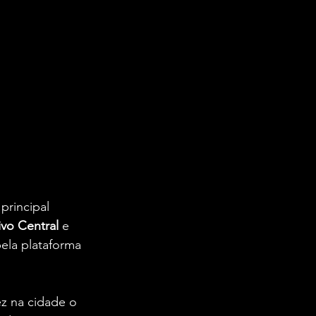
rincipal 
vo Central 
e 
pela plataforma 
ez na cidade o 