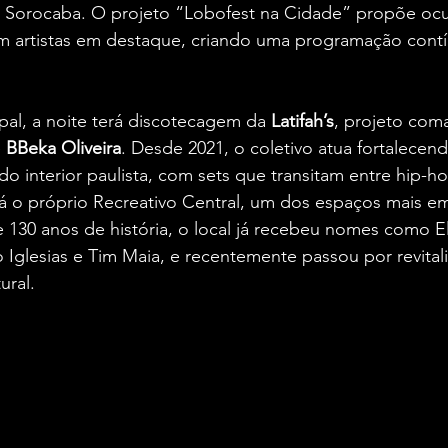
de Sorocaba. O projeto “Lobofest na Cidade” propõe ocu
 artistas em destaque, criando uma programação contí
pal, a noite terá discotecagem da
 Latifah’s
, projeto com
e
 BBeka Oliveira
. Desde 2021, o coletivo atua fortalecend
do interior paulista, com sets que transitam entre hip-h
rá o próprio Recreativo Central, um dos espaços mais e
130 anos de história, o local já recebeu nomes como El
o Iglesias e Tim Maia, e recentemente passou por revital
ural.