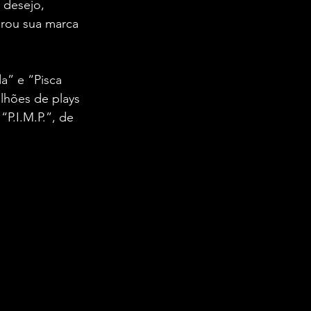
 desejo, 
irou sua marca 
a” e “Pisca 
ilhões de plays 
“P.I.M.P.”, de 