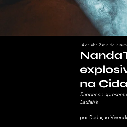
14 de abr.
2 min de leitura
NandaT
explosi
na Cid
Rapper se apresenta 
Latifah’s
por Redação Vivend