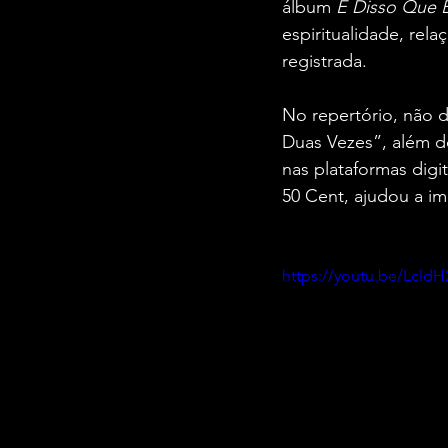
álbum 
É Disso Que 
espiritualidade, rel
registrada.
No repertório, não d
Duas Vezes”, além do 
nas plataformas digit
50 Cent, ajudou a i
https://youtu.be/Lcl