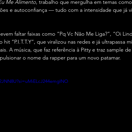
Eu Me Alimento
, trabalho que mergulha em temas como
ações e autoconfiança — tudo com a intensidade que já v
evem faltar faixas como “Pq Vc Não Me Liga?”, “Oi Lind
hit “P.I.T.T.Y”, que viralizou nas redes e já ultrapassa m
ais. A música, que faz referência à Pitty e traz sample de 
mpulsionar o nome da rapper para um novo patamar.
dH2JNN8U?si=uMiELcJ244emgINO