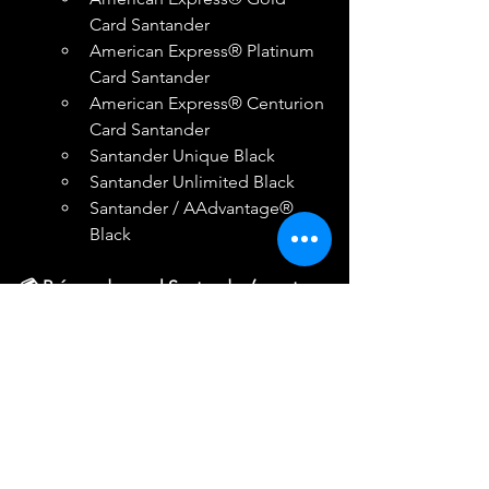
Card Santander
American Express® Platinum 
Card Santander
American Express® Centurion 
Card Santander
Santander Unique Black
Santander Unlimited Black
Santander / AAdvantage® 
Black
💳 Pré-venda geral Santander (exceto 
cartões de viagem):
De 26 de junho (10h) até 27 de 
junho (10h)
🧾 Benefícios para clientes Santander:
10% de desconto nos ingressos 
inteiros (todos os setores)