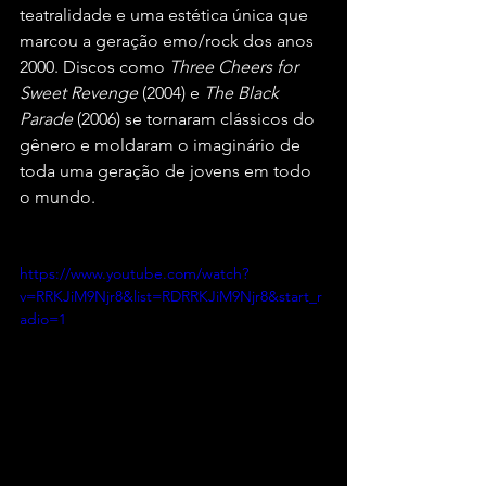
teatralidade e uma estética única que 
marcou a geração emo/rock dos anos 
2000. Discos como 
Three Cheers for 
Sweet Revenge
 (2004) e 
The Black 
Parade
 (2006) se tornaram clássicos do 
gênero e moldaram o imaginário de 
toda uma geração de jovens em todo 
o mundo.
https://www.youtube.com/watch?
v=RRKJiM9Njr8&list=RDRRKJiM9Njr8&start_r
adio=1