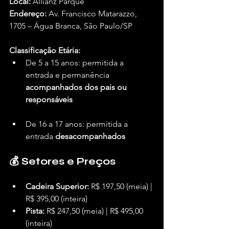
Local:
 Allianz Parque
Endereço:
 Av. Francisco Matarazzo, 
1705 – Água Branca, São Paulo/SP
Classificação Etária:
De 5 a 15 anos: permitida a 
entrada e permanência 
acompanhados dos pais ou 
responsáveis
De 16 a 17 anos: permitida a 
entrada 
desacompanhados
💰 Setores e Preços
Cadeira Superior:
 R$ 197,50 (meia) | 
R$ 395,00 (inteira)
Pista:
 R$ 247,50 (meia) | R$ 495,00 
(inteira)