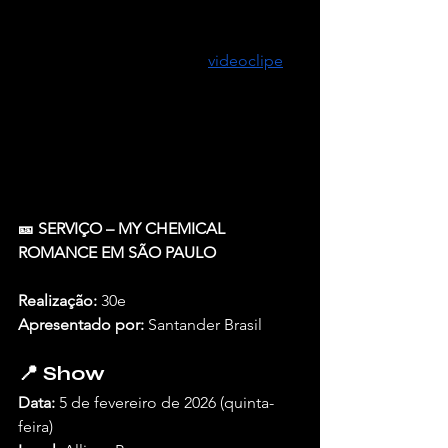
no dia 29 de agosto de 2025 pela 
respeitada Play It Again Sam, a faixa 
vem acompanhada de um 
videoclipe
, 
dirigido pelos estimados Filip Nilsson 
e Henry Moore Selder, que já haviam 
colaborado com os nobres membros 
do The Hives no sucesso global do 
rock ‘n’ roll “Hate To Say I Told You So”.
🎫 SERVIÇO – MY CHEMICAL 
ROMANCE EM SÃO PAULO
Realização:
 30e
Apresentado por:
 Santander Brasil
📍 Show
Data:
 5 de fevereiro de 2026 (quinta-
feira)