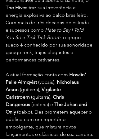
Responsável pela abertura da noite, o 
The Hives
 traz sua irreverência e 
energia explosiva ao palco brasileiro. 
Com mais de três décadas de estrada 
e sucessos como 
Hate to Say I Told 
You So
 e 
Tick Tick Boom
, o grupo 
sueco é conhecido por sua sonoridade 
garage rock, trajes elegantes e 
performances cativantes.
A atual formação conta com 
Howlin' 
Pelle Almqvist
 (vocais), 
Nicholaus 
Arson
 (guitarra), 
Vigilante 
Carlstroem
 (guitarra), 
Chris 
Dangerous
 (bateria) e 
The Johan and 
Only
 (baixo). Eles prometem aquecer o 
público com um repertório 
empolgante, que mistura novos 
lançamentos e clássicos de sua carreira.