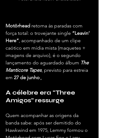
Motörhead 
retorna às paradas com 
força total: o trovejante single 
“Leavin’ 
Here”
, acompanhado de um clipe 
caótico em mídia mista (maquetes + 
imagens de arquivo), é o segundo 
lançamento do aguardado álbum 
The 
Manticore Tapes
, previsto para estreia 
em 
27 de junho
.
A célebre era “Three 
Amigos” ressurge
Quem acompanhar as origens da 
banda sabe: após ser demitido do 
Hawkwind em 1975, Lemmy formou o 
Motörhead com Lucas Fox e Larry 