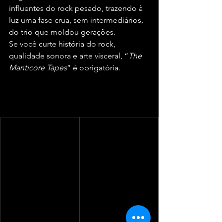
influentes do rock pesado, trazendo à 
luz uma fase crua, sem intermediários, 
do trio que moldou gerações.
Se você curte história do rock, 
qualidade sonora e arte visceral, “
The 
Manticore Tapes
” é obrigatória.
TRACKLIST
Deluxe Expanded 
Bookpack:
LP2 Live: Blitzkreig 
on Birmingham '77
LP1
1 Motörhead
2 Vibrator
1
3 Keep Us On The 
Intro (Instrumental) 
Road
2
4 The Watcher