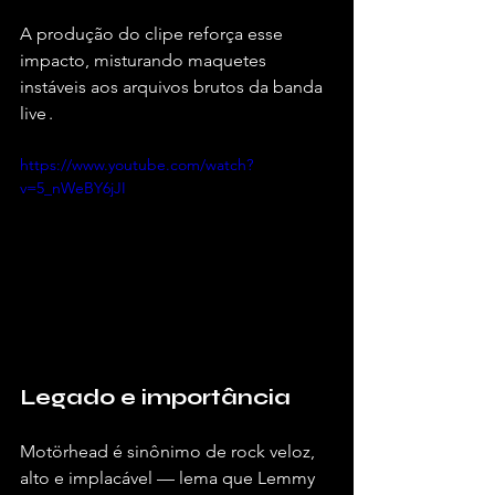
A produção do clipe reforça esse 
impacto, misturando maquetes 
instáveis aos arquivos brutos da banda 
live .
https://www.youtube.com/watch?
v=5_nWeBY6jJI
Legado e importância
Motörhead é sinônimo de rock veloz, 
alto e implacável — lema que Lemmy 