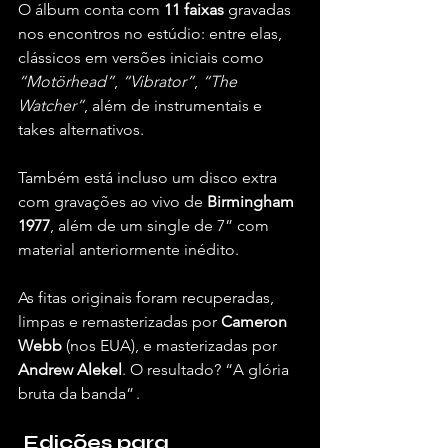
O álbum conta com 
11 faixas
 gravadas 
nos encontros no estúdio: entre elas, 
clássicos em versões iniciais como 
“Motörhead”
, 
“Vibrator”
, 
“The 
Watcher”
, além de instrumentais e 
takes alternativos.
Também está incluso um disco extra 
com gravações ao vivo de 
Birmingham 
1977
, além de um single de 7” com 
material anteriormente inédito.
As fitas originais foram recuperadas, 
limpas e remasterizadas por 
Cameron 
Webb
 (nos EUA), e masterizadas por 
Andrew Alekel
. O resultado? “A glória 
bruta da banda” .
 Edições para 