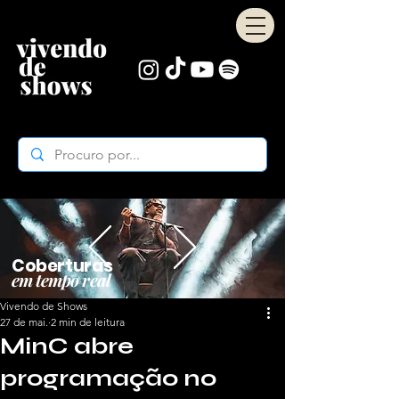
Coberturas
em tempo real
Vivendo de Shows
27 de mai.
2 min de leitura
MinC abre
programação no