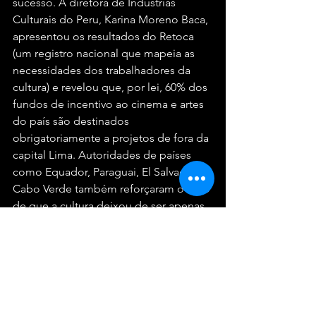
sucesso. A diretora de Indústrias 
Culturais do Peru, Karina Moreno Baca, 
apresentou os resultados do Retoca 
(um registro nacional que mapeia as 
necessidades dos trabalhadores da 
cultura) e revelou que, por lei, 60% dos 
fundos de incentivo ao cinema e artes 
do país são destinados 
obrigatoriamente a projetos de fora da 
capital Lima. Autoridades de países 
como Equador, Paraguai, El Salvador e 
Cabo Verde também reforçaram o coro 
de que a cultura deixou de ser apenas 
patrimônio simbólico para se 
transformar em infraestrutura 
econômica real e urgente.
A programação segue sala MinC 
Conecta na ativa com agendas 