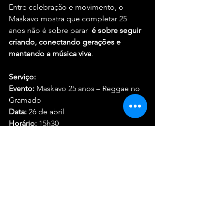
Entre celebração e movimento, o 
Maskavo mostra que completar 25 
anos não é sobre parar  
é sobre seguir 
criando, conectando gerações e 
mantendo a música viva
.
Serviço:
Evento:
 Maskavo 25 anos – Reggae no 
Gramado
Data:
 26 de abril
Horário:
 15h30
Local:
 Sesc Itaquera (São Paulo)
Entrada:
 Gratuita
Shows