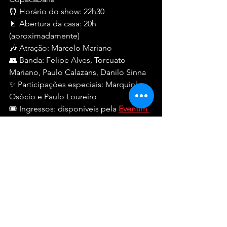
⏰ Horário do show: 22h30
🚪 Abertura da casa: 20h 
(aproximadamente)
🎶 Atração: Marcelo Mariano
👥 Banda: Felipe Alves, Torcuato 
Mariano, Paulo Calazans, Danilo Sinna
✨ Participações especiais: Marquinho 
Osócio e Paulo Loureiro
🎟️ Ingressos: disponíveis pela 
Eventim 
Brasil
Shows
Macete Music
Ver tudo
Posts recentes