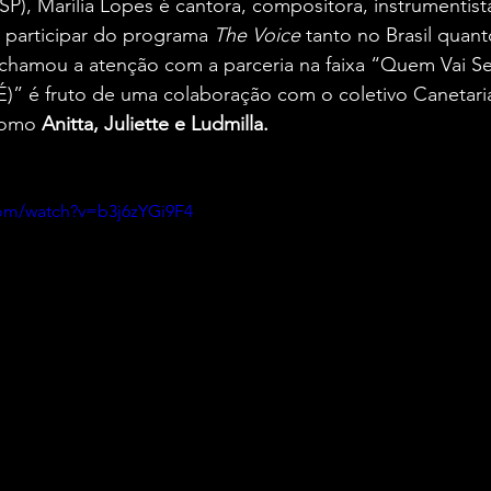
P), Marília Lopes é cantora, compositora, instrumentista 
participar do programa 
The Voice
 tanto no Brasil quan
chamou a atenção com a parceria na faixa “Quem Vai Se
)” é fruto de uma colaboração com o coletivo Canetaria
como 
Anitta, Juliette e Ludmilla.
com/watch?v=b3j6zYGi9F4