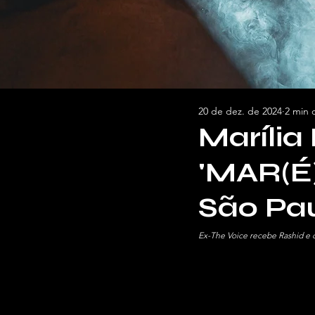
20 de dez. de 2024
2 min d
Marília
'MAR(É
São Pa
Ex-The Voice recebe Rashid e o