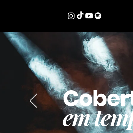
Cober
em temp