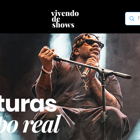
turas
o real