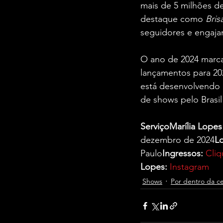
mais de 5 milhões de
destaque como 
Bris
seguidores e engaja
O ano de 2024 marca 
lançamentos para 202
está desenvolvendo 
de shows pelo Brasil 
ServiçoMarília Lope
dezembro de 2024
Lo
Paulo
Ingressos:
Cliq
Lopes:
Instagram
Shows
Por dentro da c