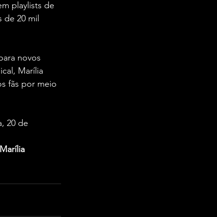
m playlists de 
s de 20 mil 
para novos 
al, Marília 
s fãs por meio 
a, 20 de 
Marília 