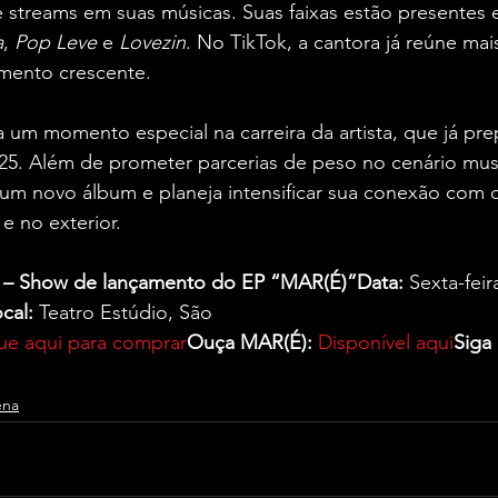
 streams em suas músicas. Suas faixas estão presentes e
a
, 
Pop Leve
 e 
Lovezin
. No TikTok, a cantora já reúne mai
mento crescente.
um momento especial na carreira da artista, que já pre
5. Além de prometer parcerias de peso no cenário music
um novo álbum e planeja intensificar sua conexão com o
e no exterior.
s – Show de lançamento do EP “MAR(É)”Data:
 Sexta-feir
cal:
 Teatro Estúdio, São 
ue aqui para comprar
Ouça MAR(É):
Disponível aqui
Siga 
ena