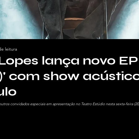
e leitura
 Lopes lança novo EP
)' com show acústic
ulo
utros convidados especiais em apresentação no Teatro Estúdio nesta sexta-feira (20)