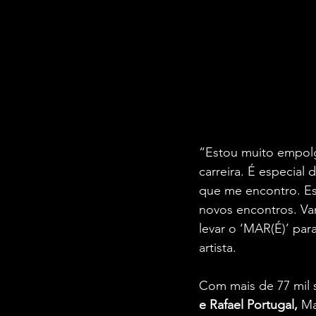
“Estou muito empolg
carreira. É especia
que me encontro. Es
novos encontros. Va
levar o ‘MAR(É)’ pa
artista.
Com mais de 77 mil 
e Rafael Portugal, 
Ma