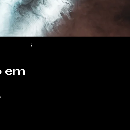
o em
.