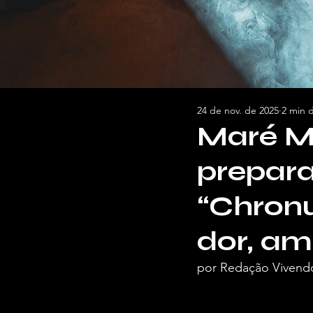
24 de nov. de 2025
2 min d
Maré Mo
prepar
“Chronu
dor, a
por Redação Vivend