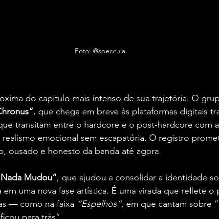
Foto: @speccula
xima do capítulo mais intenso de sua trajetória. O grup
Chronus”
, que chega em breve às plataformas digitais t
que transitam entre o hardcore e o post-hardcore com a
 realismo emocional sem escapatória. O registro promet
o, ousado e honesto da banda até agora.
“Nada Mudou”
, que ajudou a consolidar a identidade s
 em uma nova fase artística. É uma virada que reflete o 
s — como na faixa 
“Espelhos”
, em que cantam sobre “r
icou para trás”. 