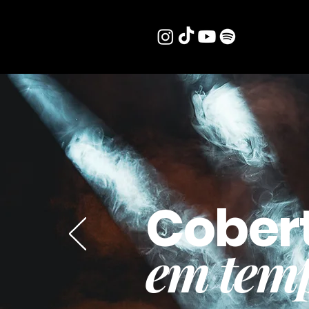
Cober
em temp