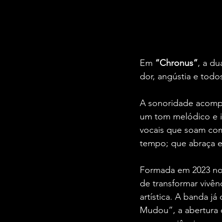
Em 
“Chronus”
, a d
dor, angústia e tod
A sonoridade acompa
um tom melódico e in
vocais que soam com
tempo; que abraça e
Formada em 2023 no 
de transformar vivên
artística. A banda j
Mudou”, a abertura