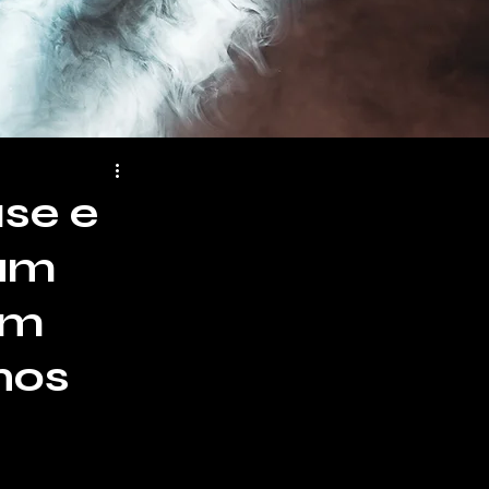
se e
bum
em
nos