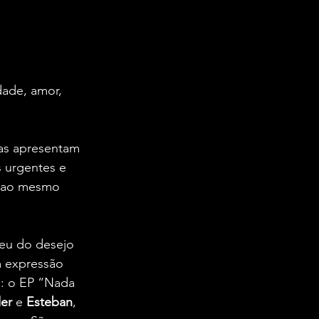
dade, amor, 
as apresentam 
 urgentes e 
a ao mesmo 
eu do desejo 
m expressão 
e: o EP “Nada 
er
 e 
Esteban
, 