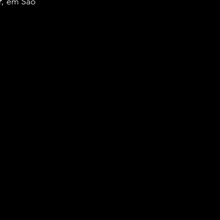
r
, em São 