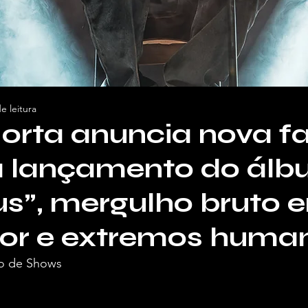
e leitura
rta anuncia nova fa
a lançamento do ál
s”, mergulho bruto 
mor e extremos huma
o de Shows