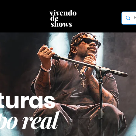
turas
o real