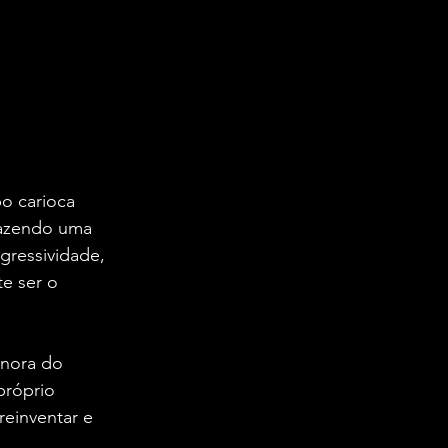
o carioca 
razendo uma 
gressividade, 
e ser o 
onora do 
próprio 
einventar e 