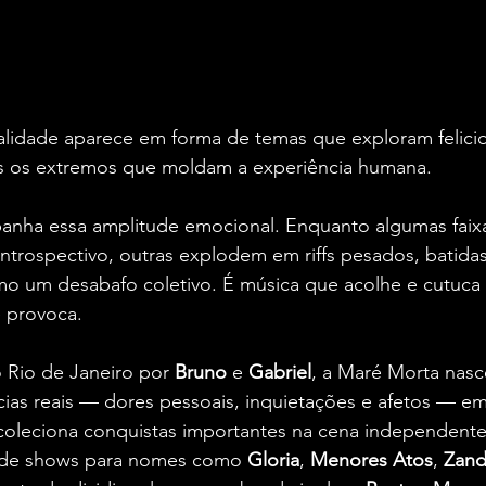
ualidade aparece em forma de temas que exploram felici
os os extremos que moldam a experiência humana.
nha essa amplitude emocional. Enquanto algumas faix
trospectivo, outras explodem em riffs pesados, batidas
o um desabafo coletivo. É música que acolhe e cutuc
 provoca.
Rio de Janeiro por 
Bruno
 e 
Gabriel
, a Maré Morta nasc
cias reais — dores pessoais, inquietações e afetos — e
á coleciona conquistas importantes na cena independent
 de shows para nomes como 
Gloria
, 
Menores Atos
, 
Zand