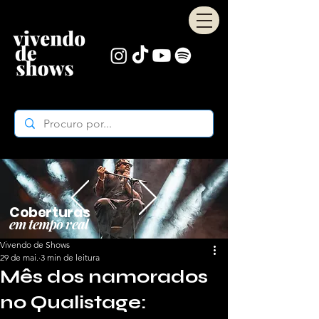
Coberturas
em tempo real
Vivendo de Shows
29 de mai.
3 min de leitura
Mês dos namorados
no Qualistage: