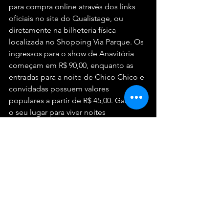
para compra online através dos links 
oficiais no site do Qualistage, ou 
diretamente na bilheteria física 
localizada no Shopping Via Parque. Os 
ingressos para o show de Anavitória 
começam em R$ 90,00, enquanto as 
entradas para a noite de Chico Chico e 
convidadas possuem valores 
populares a partir de R$ 45,00. Garanta 
o seu lugar para viver noites 
inesquecíveis ao lado de quem você 
ama!
Serviço:
Anavitória – 9ª Turnê dos Namorados
Quando:
 5 de junho de 2026 
(Sexta-feira), às 21h30
Ingressos:
qualistage.com.br
 (A 