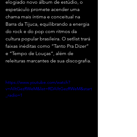
elogiado novo álbum de estúdio, o 
espetáculo promete acender uma 
chama mais íntima e conceitual na 
Barra da Tijuca, equilibrando a energia 
do rock e do pop com ritmos da 
cultura popular brasileira. O setlist trará 
faixas inéditas como “Tanto Pra Dizer” 
e “Tempo de Louças”, além de 
releituras marcantes de sua discografia.
https://www.youtube.com/watch?
v=AIltGezRWeM&list=RDAIltGezRWeM&start
_radio=1