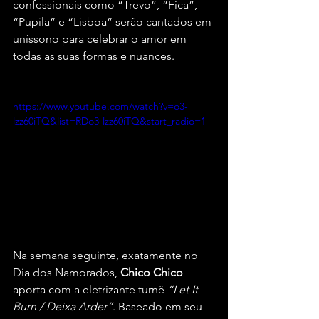
confessionais como “Trevo”, “Fica”, 
“Pupila” e “Lisboa” serão cantados em 
uníssono para celebrar o amor em 
todas as suas formas e nuances.
https://www.youtube.com/watch?v=o3-
lzz60iTQ&list=RDo3-lzz60iTQ&start_radio=1
Na semana seguinte, exatamente no 
Dia dos Namorados,
 Chico Chico
aporta com a eletrizante turnê 
“Let It 
Burn / Deixa Arder”
. Baseado em seu 