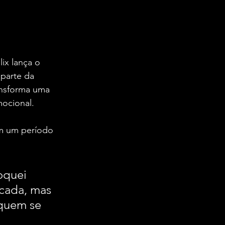
ix lança o 
parte da 
nsforma uma 
ocional.
em um período 
oquei 
icada, mas 
 quem se 