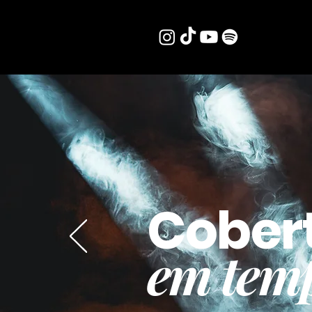
Cober
em temp