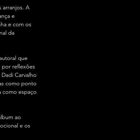
arranjos. A 
ança e 
nha e com os 
nal da 
autoral que 
 por reflexões 
 Dadi Carvalho 
mas como ponto 
a como espaço 
álbum ao 
ocional e os 