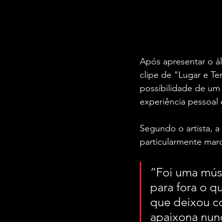
Após apresentar o á
clipe de “Lugar e Te
possibilidade de u
experiência pessoal
Segundo o artista, 
particularmente marc
“Foi uma músi
para fora o q
que deixou co
apaixona nunc