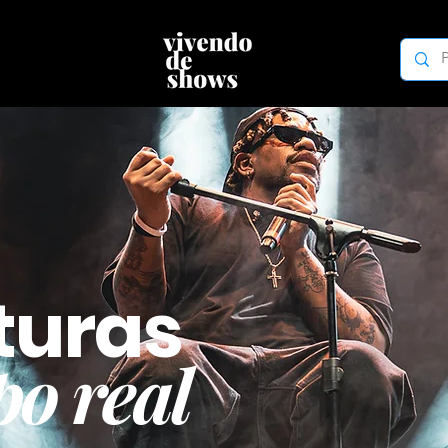
turas
o real