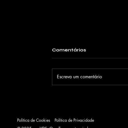
Comentários
Escreva um comentário
Arca lança "XXXXX" e
traz nova era ao
Primavera Sound São
Paulo
Política de Cookies
Política de Privacidade