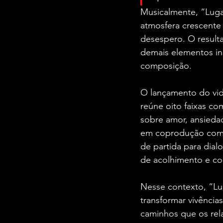
Musicalmente, “Luga
atmosfera crescente 
desespero. O result
demais elementos in
composição.
O lançamento do vid
reúne oito faixas co
sobre amor, ansieda
em coprodução com o 
de partida para di
de acolhimento e c
Nesse contexto, “Lu
transformar vivência
caminhos que os rel