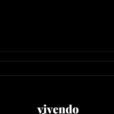
Gui Isnard lança
Gabr
“Labirinto 21” e prepara
a p
o primeiro álbum do
est
ZERØ em mais de duas
can
décadas
aos 