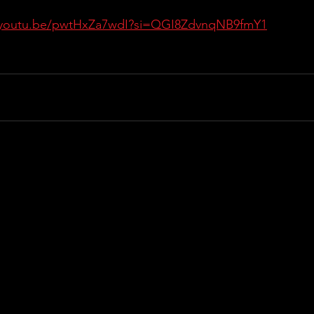
//youtu.be/pwtHxZa7wdI?si=QGI8ZdvnqNB9fmY1