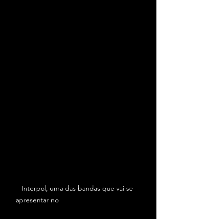
Interpol, uma das bandas que vai se 
apresentar no 
sideshows by Flying Fish | 
Créditos: Divulgação.