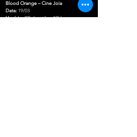
Blood Orange – Cine Joia
Data:
 19/03
Horário:
 22h (portões 19h)
Preços:
 Entrada Social: R$ 275,00 Meia: 
R$ 250,00; Inteira: R$ 500,00.
Ingressos:
ticketmaster.com.br
Limite:
 até 4 ingressos por CPF (máx. 1 
meia por pessoa).
Taxa online:
 20%.
Bilheteria sem taxa:
 Shopping 
Ibirapuera – Piso Jurupis.
Entrada Social:
 Disponível para todo o 
público, com 45% de desconto 
mediante doação automática de R$ 
20,00 para instituições parceiras.
Meia-entrada:
 válida conforme 
legislação. Beneficiários devem 
comprovar elegibilidade na compra e 