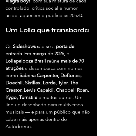
Viagra Boys
, com sua mistura de caos 
controlado, crítica social e humor 
ácido, aquecem o público às 20h30.
Um Lolla que transborda
Os 
Sideshows
 são só a 
porta de 
entrada
. Em 
março de 2026
, o 
Lollapalooza Brasil 
reúne 
mais de 70 
atrações
 e desembarca com nomes 
como 
Sabrina Carpenter, Deftones, 
Doechii, Skrillex, Lorde, Tyler, The 
Creator, Lewis Capaldi, Chappell Roan, 
Kygo, Turnstile
 e muitos outros. Um 
line-up desenhado para multiversos 
musicais — e para um público que não 
cabe mais apenas dentro do 
Autódromo.