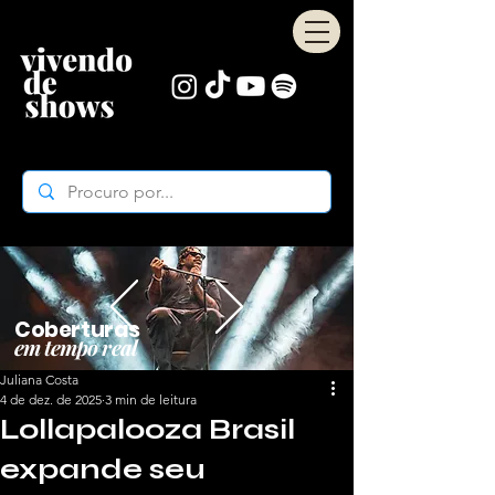
Coberturas
em tempo real
Juliana Costa
4 de dez. de 2025
3 min de leitura
Lollapalooza Brasil
expande seu