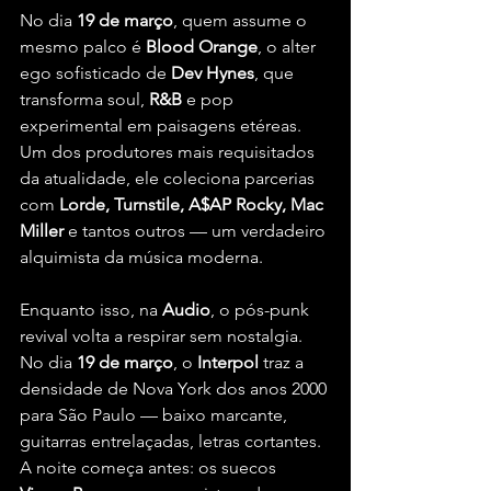
No dia 
19 de março
, quem assume o 
mesmo palco é 
Blood Orange
, o alter 
ego sofisticado de 
Dev Hynes
, que 
transforma soul, 
R&B 
e pop 
experimental em paisagens etéreas. 
Um dos produtores mais requisitados 
da atualidade, ele coleciona parcerias 
com
 Lorde, Turnstile, A$AP Rocky, Mac 
Miller 
e tantos outros — um verdadeiro 
alquimista da música moderna.
Enquanto isso, na 
Audio
, o pós-punk 
revival volta a respirar sem nostalgia. 
No dia 
19 de março
, o 
Interpol
 traz a 
densidade de Nova York dos anos 2000 
para São Paulo — baixo marcante, 
guitarras entrelaçadas, letras cortantes. 
A noite começa antes: os suecos 