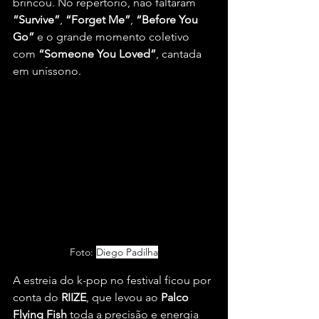
brincou. No repertório, não faltaram 
“Survive”
, 
“Forget Me”
, 
“Before You 
Go”
 e o grande momento coletivo 
com 
“Someone You Loved”
, cantada 
em uníssono.
Foto: 
Diego Padilha
A estreia do k-pop no festival ficou por 
conta do 
RIIZE
, que levou ao 
Palco 
Flying Fish
 toda a precisão e energia 