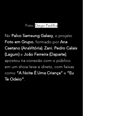
Foto: 
Diego Padilha
No 
Palco Samsung Galaxy
, o projeto 
Foto em Grupo
, formado por 
Ana 
Caetano (AnaVitória)
, 
Zani
, 
Pedro Calais 
(Lagum)
 e 
João Ferreira (Daparte)
, 
apostou na conexão com o público 
em um show leve e direto, com faixas 
como 
“A Noite É Uma Criança”
 e 
“Eu 
Te Odeio”
.