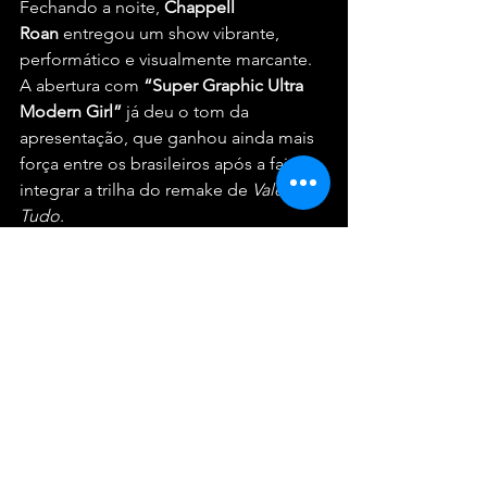
Fechando a noite, 
Chappell 
Roan
 entregou um show vibrante, 
performático e visualmente marcante. 
A abertura com 
“Super Graphic Ultra 
Modern Girl”
 já deu o tom da 
apresentação, que ganhou ainda mais 
força entre os brasileiros após a faixa 
integrar a trilha do remake de 
Vale 
Tudo
.