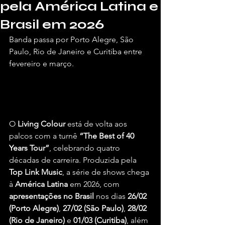
pela América Latina e
Brasil em 2026
Banda passa por Porto Alegre, São 
Paulo, Rio de Janeiro e Curitiba entre 
fevereiro e março.
Por Briel Araújo, para o Vivendo de 
Shows.
O 
Living Colour
 está de volta aos 
palcos com a turnê 
“The Best of 40 
Years Tour”
, celebrando quatro 
décadas de carreira. Produzida pela 
Top Link Music
, a série de shows chega 
à 
América Latina
 em 2026, com 
apresentações no Brasil
 nos dias 
26/02 
(Porto Alegre)
, 
27/02 (São Paulo)
, 
28/02 
(Rio de Janeiro)
 e 
01/03 (Curitiba)
, além 