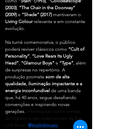
como 
“Stain” (1993)
, 
“Collideøscope” 
(2003)
, 
“The Chair in the Doorway” 
(2009)
 e 
“Shade” (2017)
 mantiveram o 
Living Colour
 relevante e em constante 
evolução.
Na turnê comemorativa, o público 
poderá reviver clássicos como 
“Cult of 
Personality”
, 
“Love Rears Its Ugly 
Head”
, 
“Glamour Boys”
 e 
“Type”
, além 
de surpresas no repertório. A 
produção promete 
som de alta 
qualidade, iluminação impactante e a 
energia inconfundível
 de uma banda 
que, há 40 anos, segue desafiando 
convenções e inspirando novas 
gerações.
 Informações sobre vendas 
de ingressos nas redes sociais da Top 
Link Music 
@toplinkmusic
.