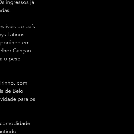
s ingressos já 
ndas.
stivais do país 
ys Latinos 
mporâneo em 
elhor Canção 
a o peso 
irinho, com 
is de Belo 
vidade para os 
s comodidade 
antindo 