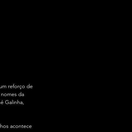
um reforço de 
s nomes da 
né Galinha, 
nhos acontece 