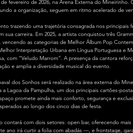
7 de fevereiro de 2026, na Arena Externa do Mineirinho. O
gundo a organização, seguem em ritmo acelerado de ve
ento trazendo uma trajetória consagrada nos principais fe
m sua carreira. Em 2025, a artista conquistou três Gramm
, vencendo as categorias de Melhor Álbum Pop Conte
Melhor Interpretação Urbana em Língua Portuguesa e M
a, com “Veludo Marrom”. A presença da cantora reforç
ação e amplia a diversidade musical do evento.
aval dos Sonhos será realizado na área externa do Mine
ara a Lagoa da Pampulha, um dos principais cartões-posta
spaço promete ainda mais conforto, segurança e exclusi
esperados ao longo dos cinco dias de festa.
to contará com dois setores: open bar, oferecendo mai
e ano irá curtir a folia com abadás —, e frontstage, gar