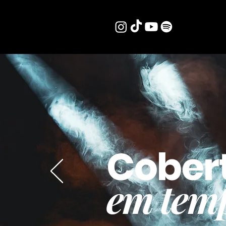
Cober
em temp