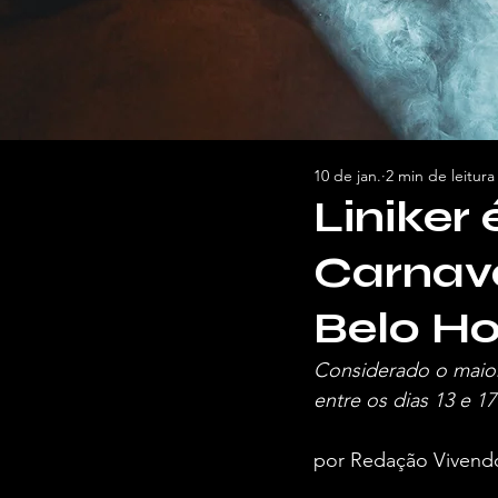
10 de jan.
2 min de leitura
Liniker
Carnav
Belo Ho
Considerado o maior 
entre os dias 13 e 1
por Redação Vivend