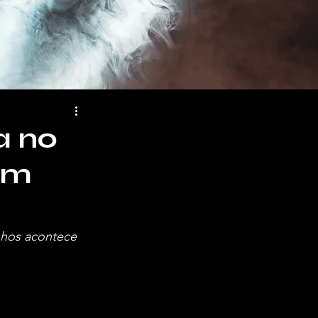
a no
em
nhos acontece 