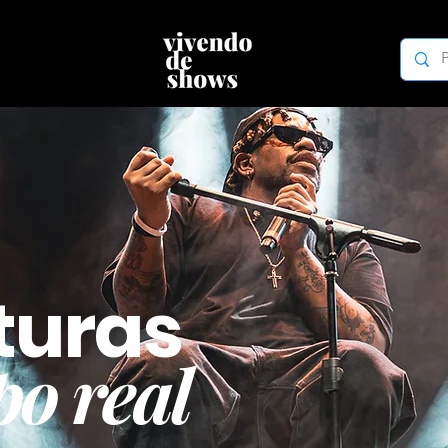
turas
o real