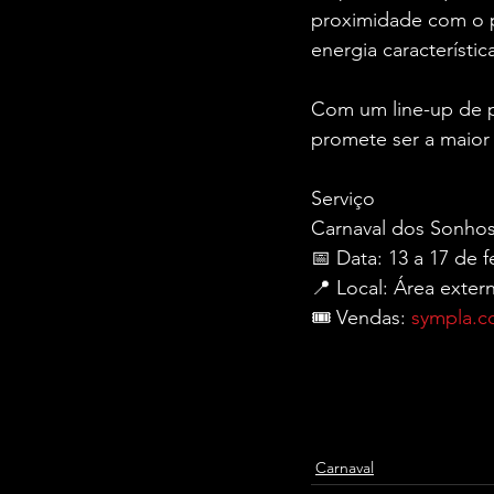
proximidade com o p
energia característic
Com um line-up de p
promete ser a maior 
Serviço
Carnaval dos Sonhos
📅 Data: 13 a 17 de 
📍 Local: Área exter
🎟️ Vendas: 
sympla.c
Carnaval