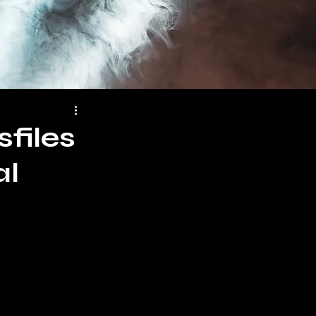
sfiles
al