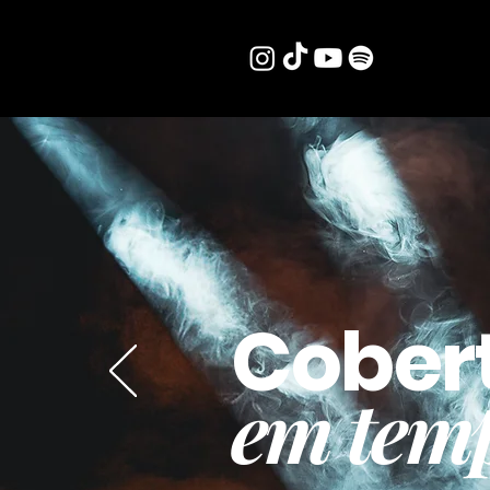
Cober
em temp