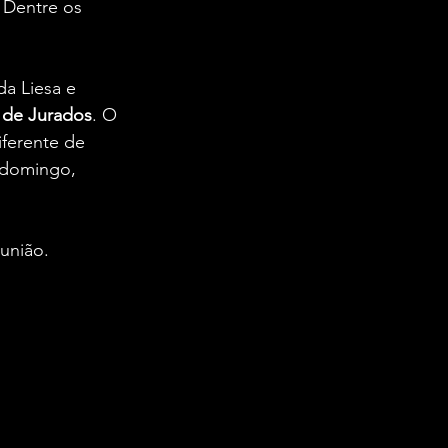
 Dentre os 
a Liesa e 
 de Jurados
. O 
ferente de 
 domingo, 
união.