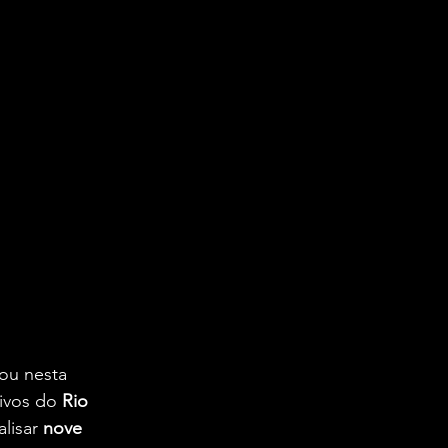
ou nesta 
ivos do 
Rio 
lisar 
nove 