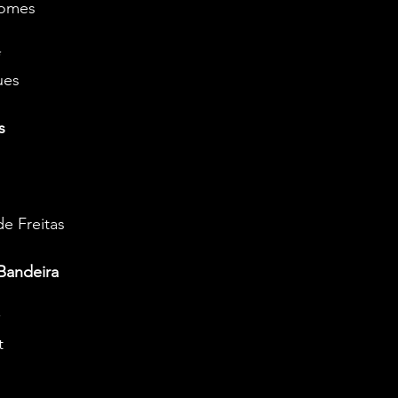
Gomes
*
ues
s
e Freitas
Bandeira
*
t