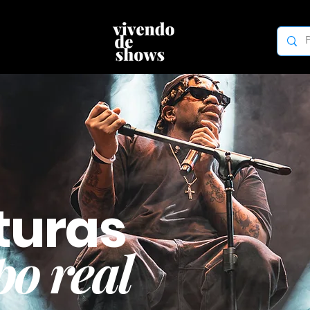
turas
o real