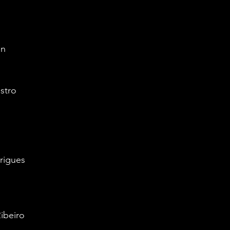
en
stro
rigues
Ribeiro