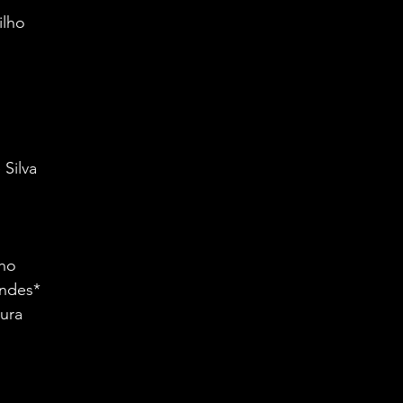
ilho
 Silva
nho
andes*
ura