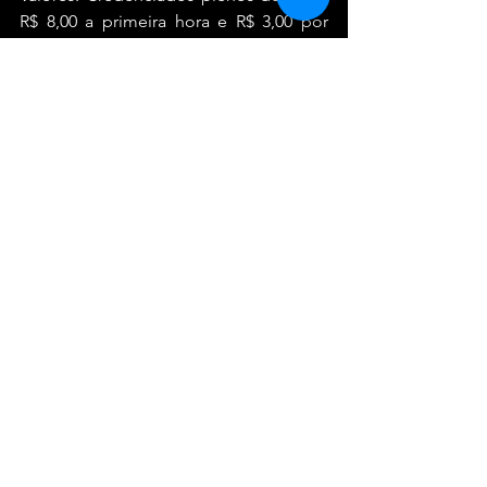
R$ 8,00 a primeira hora e R$ 3,00 por 
hora adicional. Não credenciados no 
Sesc: R$ 17,00 a primeira hora e R$ 4,00 
por hora adicional.
Transporte Público
Metrô Belém (550m) | Estação Tatuapé 
(1400m)
Ver tudo
Posts recentes