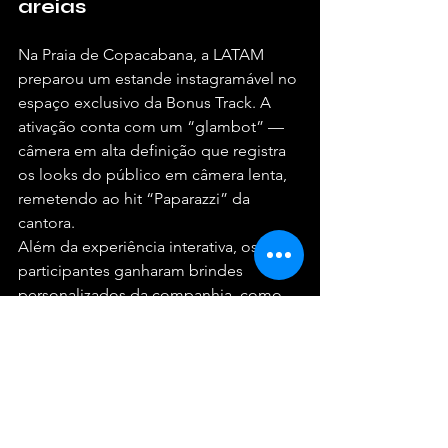
areias
Na Praia de Copacabana, a LATAM 
preparou um estande instagramável no 
espaço exclusivo da Bonus Track. A 
ativação conta com um “glambot” — 
câmera em alta definição que registra 
os looks do público em câmera lenta, 
remetendo ao hit “Paparazzi” da 
cantora.
Além da experiência interativa, os 
participantes ganharam brindes 
personalizados da companhia, como 
pochetes e pins. O estande também 
recebe 40 fãs de Lady Gaga 
convidados especialmente pela 
LATAM, selecionados por suas 
histórias e engajamento nas redes 
sociais da marca.