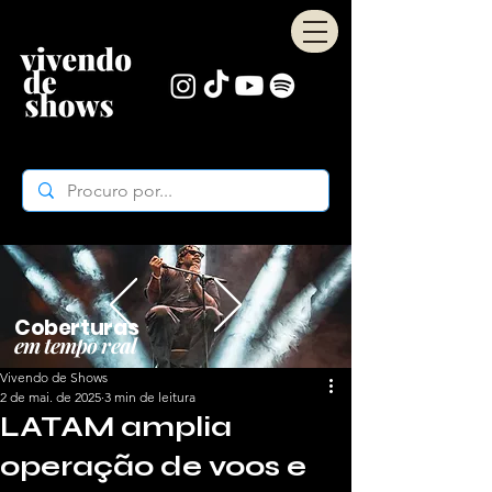
Coberturas
em tempo real
Vivendo de Shows
2 de mai. de 2025
3 min de leitura
LATAM amplia
operação de voos e