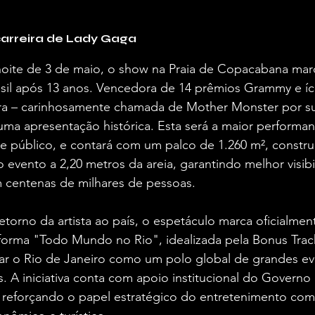
arreira de Lady Gaga
oite de 3 de maio, o show na Praia de Copacabana marc
sil após 13 anos. Vencedora de 14 prêmios Grammy e íc
ra – carinhosamente chamada de Mother Monster por su
ma apresentação histórica. Esta será a maior performan
e público, e contará com um palco de 1.260 m², constru
 evento a 2,20 metros da areia, garantindo melhor visibi
 centenas de milhares de pessoas.
etorno da artista ao país, o espetáculo marca oficialmen
forma "Todo Mundo no Rio", idealizada pela Bonus Trac
dar o Rio de Janeiro como um polo global de grandes ev
is. A iniciativa conta com apoio institucional do Governo
, reforçando o papel estratégico do entretenimento com