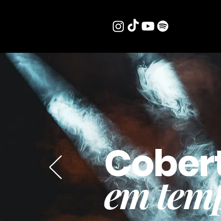
Cober
em temp