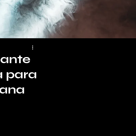
gante
a para
bana