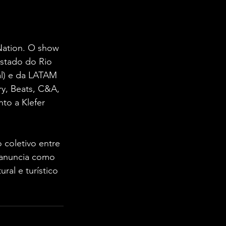
Nation. O show 
stado do Rio 
al) e da LATAM 
y, Beats, C&A, 
to a Klefer 
coletivo entre 
 anuncia como 
ral e turístico 