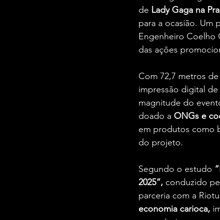
de 
Lady Gaga na Pra
para a ocasião. Um 
Engenheiro Coelho C
das ações promocion
Com 72,7 metros de l
impressão digital de 
magnitude do evento
doado a 
ONGs e coo
em produtos como bo
do projeto.
Segundo o estudo 
“
2025”, 
conduzido pe
parceria com a Riotu
economia carioca,
 i