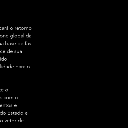
ará o retorno 
one global da 
a base de fãs 
ce de sua 
ído 
lidade para o 
te o 
k com o 
entos e 
 do Estado e 
o vetor de 