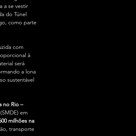
 a se vestir 
da do Túnel 
go, como parte 
duzida com 
roporcional à 
erial será 
ormando a lona 
o sustentável 
 no Rio – 
 (SMDE) em 
600 milhões na 
ão, transporte 