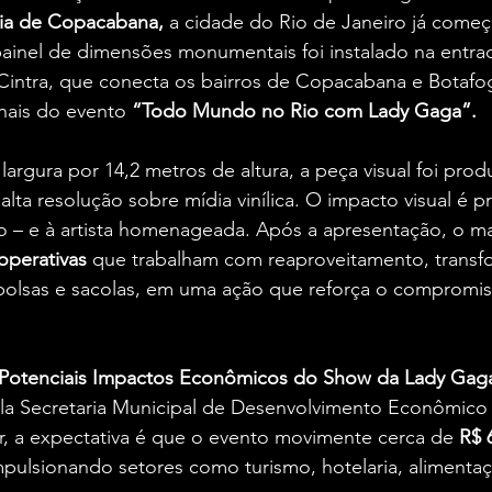
ia de Copacabana, 
a cidade do Rio de Janeiro já começa
painel de dimensões monumentais foi instalado na entra
intra, que conecta os bairros de Copacabana e Botafo
ais do evento 
“Todo Mundo no Rio com Lady Gaga”.
argura por 14,2 metros de altura, a peça visual foi pro
alta resolução sobre mídia vinílica. O impacto visual é p
 – e à artista homenageada. Após a apresentação, o mat
perativas
 que trabalham com reaproveitamento, transf
lsas e sacolas, em uma ação que reforça o compromiss
Potenciais Impactos Econômicos do Show da Lady Gaga
la Secretaria Municipal de Desenvolvimento Econômico
r, a expectativa é que o evento movimente cerca de
 R$ 
mpulsionando setores como turismo, hotelaria, alimentaç