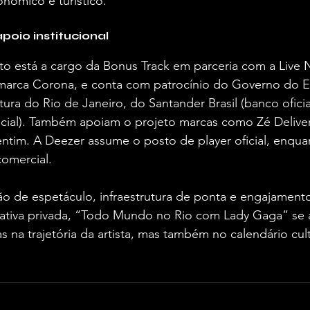
nômico e turístico.
poio institucional
o está a cargo da Bonus Track em parceria com a Live 
marca Corona, e conta com patrocínio do Governo do E
itura do Rio de Janeiro, do Santander Brasil (banco ofici
icial). Também apoiam o projeto marcas como Zé Deliver
tim. A Deezer assume o posto de player oficial, enquan
comercial.
de espetáculo, infraestrutura de ponta e engajamento 
ciativa privada, “Todo Mundo no Rio com Lady Gaga” se
na trajetória da artista, mas também no calendário cultu