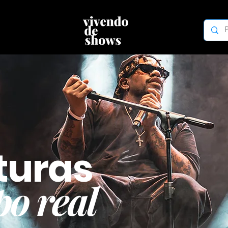
turas
o real