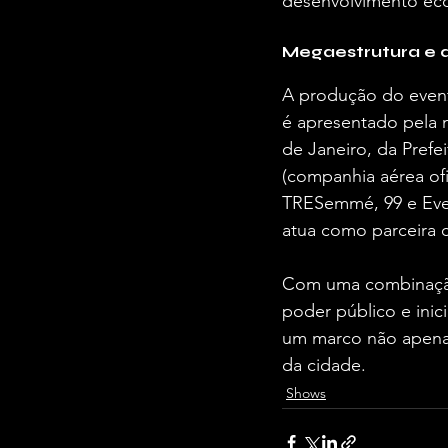
desenvolvimento eco
Megaestrutura e a
A produção do event
é apresentado pela 
de Janeiro, da Prefe
(companhia aérea of
TRESemmé, 99 e Even
atua como parceira 
Com uma combinação 
poder público e ini
um marco não apenas 
da cidade.
Shows