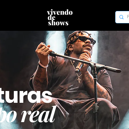
turas
o real