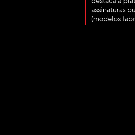
destaca a pla
assinaturas o
(modelos fabr