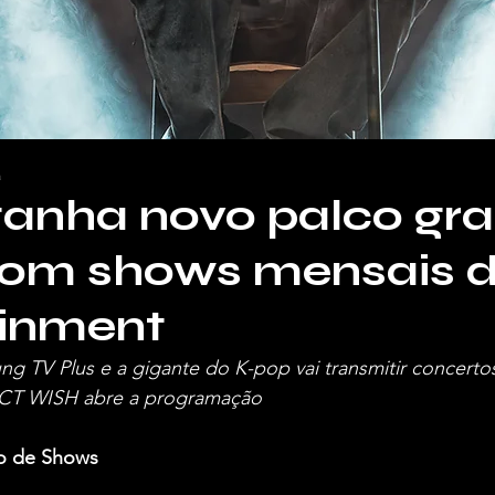
a
anha novo palco gra
com shows mensais 
ainment
ng TV Plus e a gigante do K-pop vai transmitir concert
 NCT WISH abre a programação
o de Shows