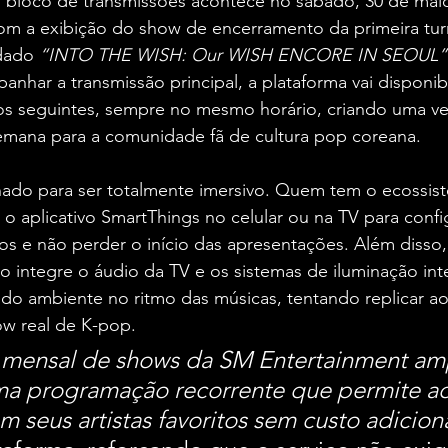
o bloco de transmissões acontece no sábado, 30 de maio
 com a exibição do show de encerramento da primeira tu
dado 
“INTO THE WISH: Our WISH ENCORE IN SEOUL”
nhar a transmissão principal, a plataforma vai disponibil
os seguintes, sempre no mesmo horário, criando uma ve
semana para a comunidade fã de cultura pop coreana.
hado para ser totalmente imersivo. Quem tem o ecossis
o aplicativo SmartThings no celular ou na TV para confi
s e não perder o início das apresentações. Além disso,
o integre o áudio da TV e os sistemas de iluminação inte
 do ambiente no ritmo das músicas, tentando replicar a
w real de K-pop.
 mensal de shows da SM Entertainment amp
ma programação recorrente que permite aos
seus artistas favoritos sem custo adiciona