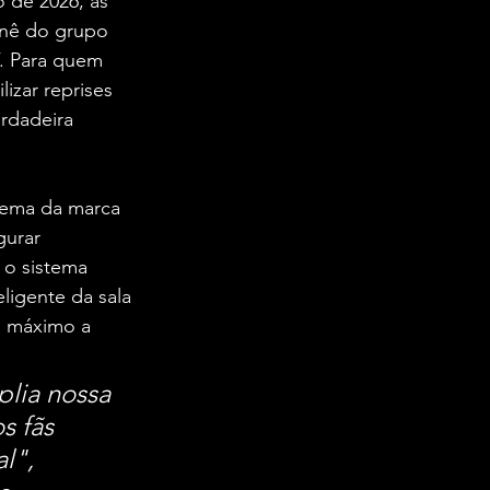
 de 2026, às 
rnê do grupo 
. Para quem 
izar reprises 
rdadeira 
tema da marca 
gurar 
 o sistema 
ligente da sala 
o máximo a 
lia nossa 
 fãs 
l", 