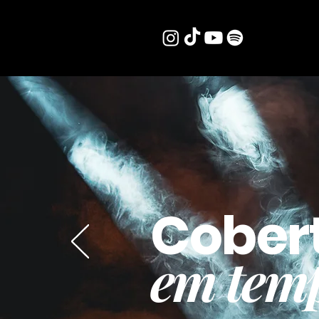
Cober
em temp