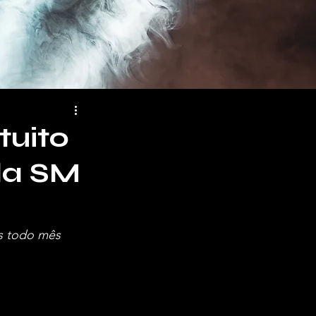
tuito
da SM
os todo mês 