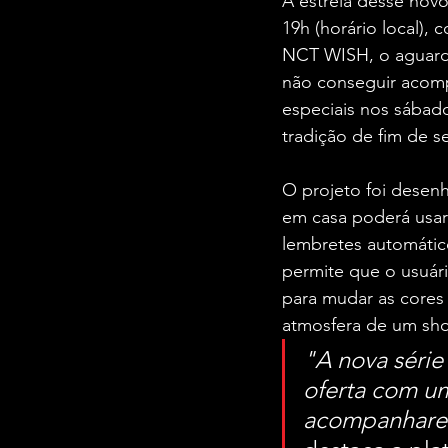
A estreia desse nov
19h (horário local),
NCT WISH, o aguar
não conseguir acompa
especiais nos sábad
tradição de fim de 
O projeto foi desen
em casa poderá usar 
lembretes automático
permite que o usuári
para mudar as cores
atmosfera de um sho
"A nova série
oferta com u
acompanharem 