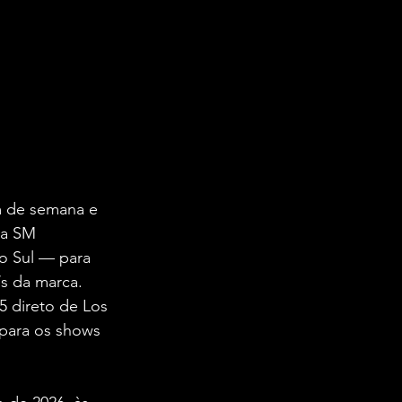
m de semana e 
 a SM 
o Sul — para 
Vs da marca. 
 direto de Los 
para os shows 