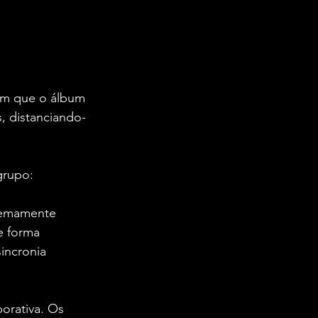
am que o álbum 
, distanciando-
grupo:
tremamente 
e forma 
incronia 
orativa. Os 