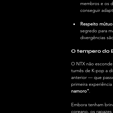
membros e os di
conseguir adapt
Respeito mútuo
segredo para ma
divergências são
O tempero do Br
O NTX não esconde o
turnês de K-pop a di
anterior — que pass
primeira experiência
namoro"
. 
Embora tenham brinc
coreano, os rapazes