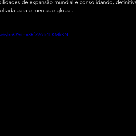
bilidades de expansão mundial e consolidando, definiti
 voltada para o mercado global.
abw6ybnQ?si=x3Rf39ATr1LKMkKN