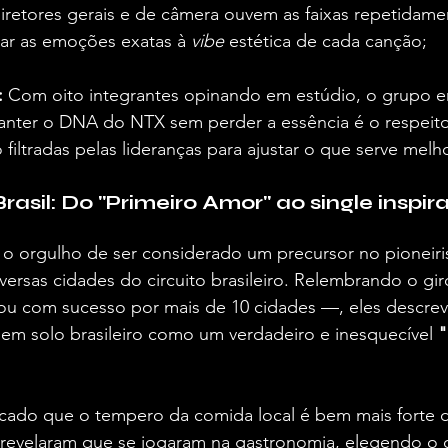
retores gerais e de câmera ouvem as faixas repetidame
ar as emoções exatas à 
vibe
 estética de cada canção;
:
 Com oito integrantes opinando em estúdio, o grupo e
nter o DNA do NTX sem perder a essência é o respeito
 filtradas pelas lideranças para ajustar o que serve melho
asil: Do "Primeiro Amor" ao single inspir
 orgulho de ser considerado um precursor no pioneiri
versas cidades do circuito brasileiro. Relembrando o gi
ou com sucesso por mais de 10 cidades —, eles descrev
 em solo brasileiro como um verdadeiro e inesquecível 
"
ado que o tempero da comida local é bem mais forte 
 revelaram que se jogaram na gastronomia, elegendo o c