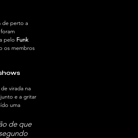
 de perto a 
 foram 
a pelo 
Funk 
to os membros 
 shows
de virada na 
unto e a gritar 
uído uma 
ção de que 
 segundo 