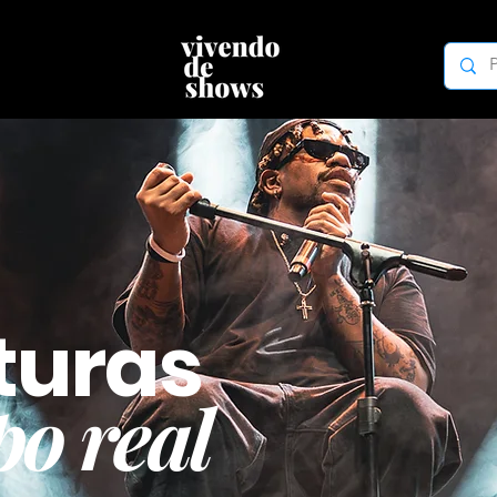
turas
o real