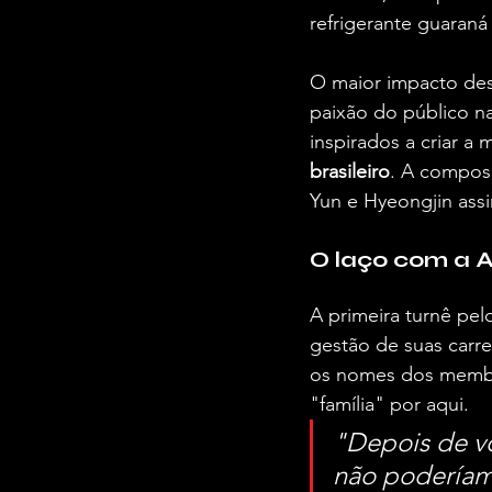
refrigerante guaraná
O maior impacto dess
paixão do público na
inspirados a criar a 
brasileiro
. A compos
Yun e Hyeongjin assi
O laço com a A
A primeira turnê pel
gestão de suas carre
os nomes dos membr
"família" por aqui.
"Depois de vo
não poderíam