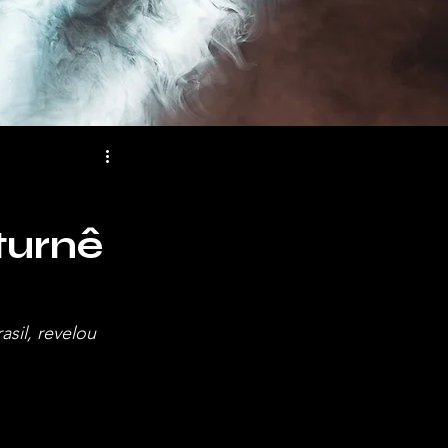
turnê
sil, revelou 