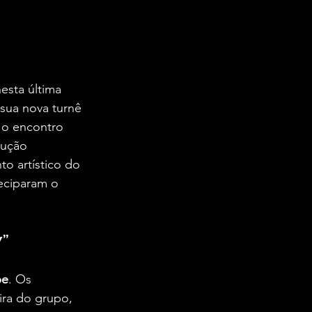
esta última 
 sua nova turnê 
 o encontro 
dução 
o artístico do 
eciparam o 
y”
pe
. Os 
ira do grupo, 