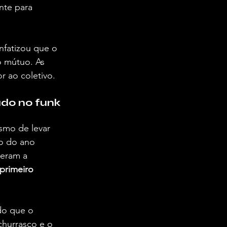
nte para 
nfatizou que o 
 mútuo. As 
r ao coletivo.
ado no funk
smo de levar 
ro do ano 
eram a 
primeiro 
do que o 
hurrasco e o 