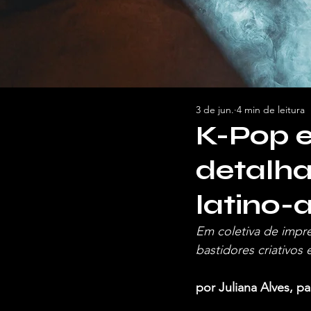
3 de jun.
4 min de leitura
K-Pop e
detalha
latino-
Em coletiva de impre
bastidores criativos
por Juliana Alves, 