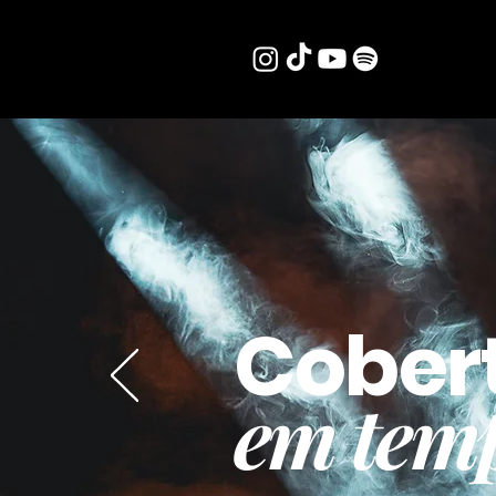
Cober
em temp