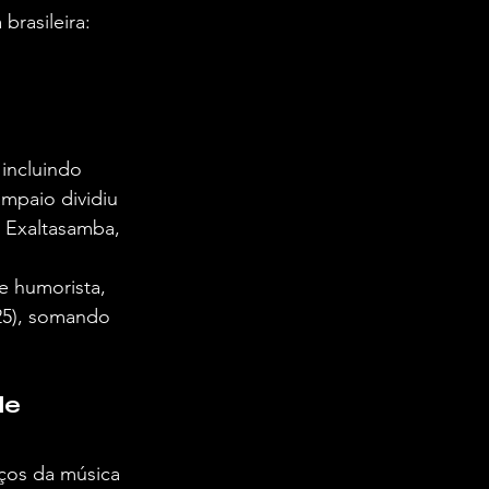
brasileira:
 incluindo 
ampaio dividiu 
 Exaltasamba, 
e humorista, 
25), somando 
le
ços da música 