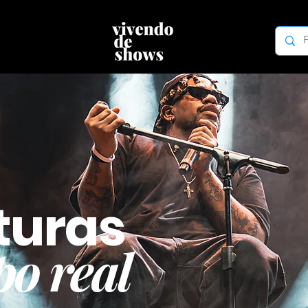
turas
o real