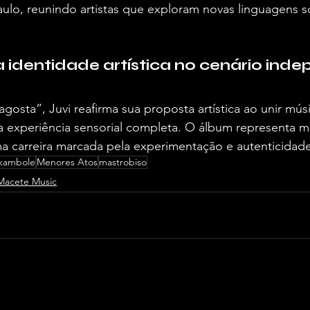
aulo, reunindo artistas que exploram novas linguagens s
a identidade artística no cenário ind
sta”, Juvi reafirma sua proposta artística ao unir músi
experiência sensorial completa. O álbum representa m
a carreira marcada pela experimentação e autenticidade
kambole
Menores Atos
mastrobiso
Macete Music