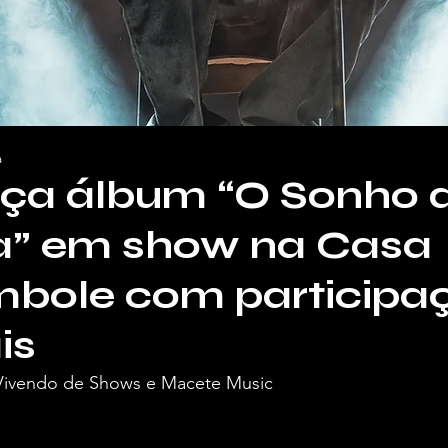
a
nça álbum “O Sonho 
a” em show na Casa
bole com participa
is
 Vivendo de Shows e Macete Music