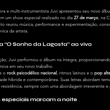
ra e multi-instrumentista Juvi apresentou seu novo álb
 em um show especial realizado no dia 
27 de março
, na C
o reuniu música, performance e experimentação, conso
nica da artista.
a “O Sonho da Lagosta” ao vivo
ção, Juvi performou o álbum na íntegra, proporcionando
rsiva em seu novo trabalho.
e o 
rock psicodélico nacional
, ritmos latinos e o 
pop alt
ade híbrida e contemporânea. Suas letras abordam tem
e resistência, sempre com uma abordagem irreverente e
 especiais marcam a noite