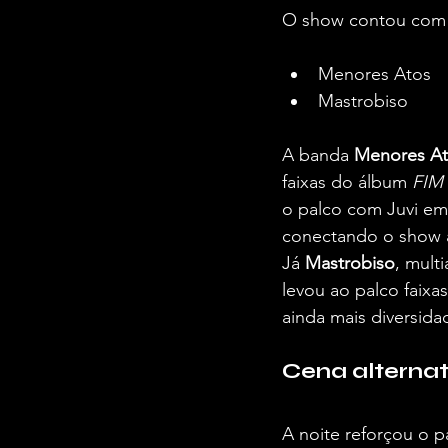
O show contou com pa
Menores Atos
Mastrobiso
A banda 
Menores A
faixas do álbum 
FIM
o palco com Juvi em 
conectando o show a
Já 
Mastrobiso
, mult
levou ao palco faixa
ainda mais diversida
Cena alterna
A noite reforçou o 