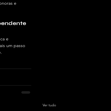
onoras e 
ependente
ca e 
ais um passo 
.
Ver tudo