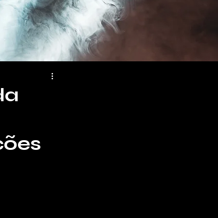
da
ções