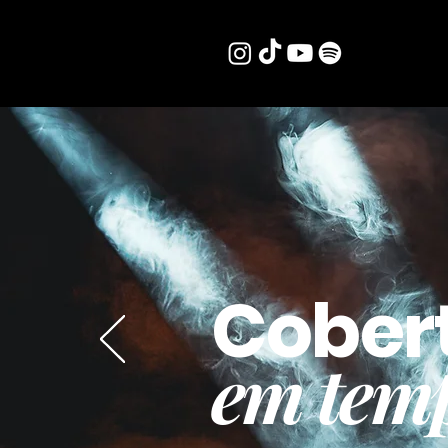
Cober
em temp