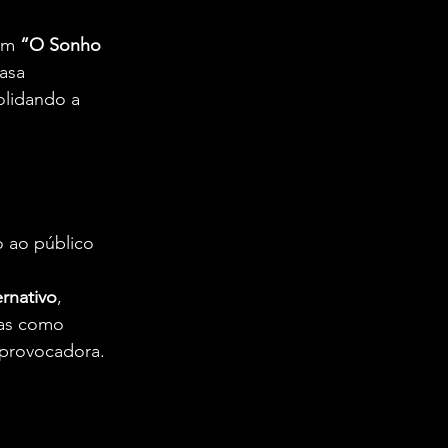
um 
“O Sonho 
asa 
lidando a 
 ao público 
ernativo
, 
as como 
 provocadora.