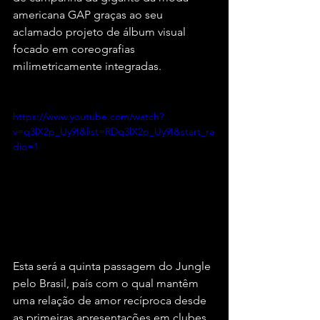
americana GAP graças ao seu 
aclamado projeto de álbum visual 
focado em coreografias 
milimetricamente integradas.
https://www.youtube.com/watch?
v=q3lX2p_Uy9I&list=RDq3lX2p_Uy9I&start_ra
dio=1
Esta será a quinta passagem do Jungle 
pelo Brasil, país com o qual mantêm 
uma relação de amor recíproca desde 
as primeiras apresentações em clubes 