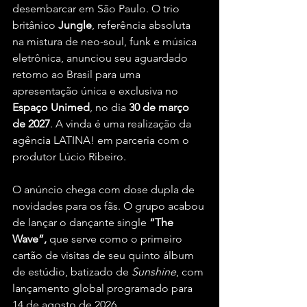
desembarcar em São Paulo. O trio 
britânico 
Jungle
, referência absoluta 
na mistura de neo-soul, funk e música 
eletrônica, anunciou seu aguardado 
retorno ao Brasil para uma 
apresentação única e exclusiva no 
Espaço Unimed
, no dia 
30 de março 
de 2027
. A vinda é uma realização da 
agência LATINA! em parceria com o 
produtor Lúcio Ribeiro.
O anúncio chega com dose dupla de 
novidades para os fãs. O grupo acabou 
de lançar o dançante single 
“The 
Wave”,
 que serve como o primeiro 
cartão de visitas de seu quinto álbum 
de estúdio, batizado de 
Sunshine
, com 
lançamento global programado para 
14 de agosto de 2026. 