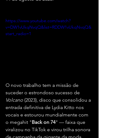
https://www.youtube.com/watch?
v=DW1vUkqNvqQ&list=RDDW1vUkqNvqQ&
start_radio=1
O novo trabalho tem a missão de 
suceder o estrondoso sucesso de 
Volcano
 (2023), disco que consolidou a 
entrada definitiva de Lydia Kitto nos 
vocais e estourou mundialmente com 
o megahit "
Back on 74
" — faixa que 
viralizou no TikTok e virou trilha sonora 
de campanha da gigante da moda 