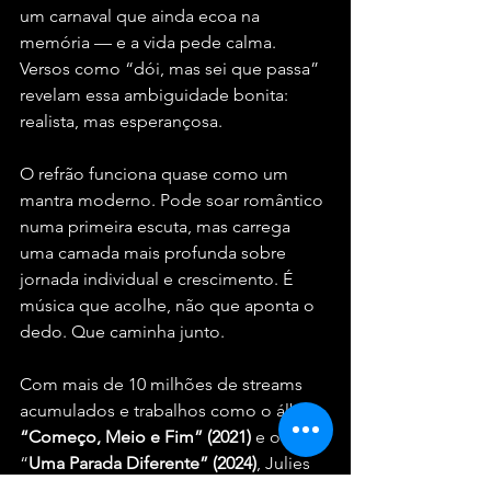
um carnaval que ainda ecoa na 
memória — e a vida pede calma. 
Versos como “dói, mas sei que passa” 
revelam essa ambiguidade bonita: 
realista, mas esperançosa.
O refrão funciona quase como um 
mantra moderno. Pode soar romântico 
numa primeira escuta, mas carrega 
uma camada mais profunda sobre 
jornada individual e crescimento. É 
música que acolhe, não que aponta o 
dedo. Que caminha junto.
Com mais de 10 milhões de streams 
acumulados e trabalhos como o álbum 
“Começo, Meio e Fim” (2021) 
e o EP 
“
Uma Parada Diferente” (2024)
, Julies 
segue consolidando uma carreira que 