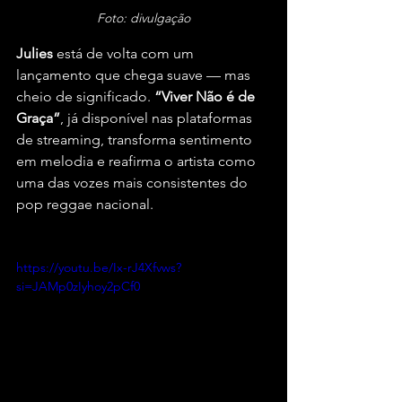
Foto: divulgação
Julies
 está de volta com um 
lançamento que chega suave — mas 
cheio de significado. 
“Viver Não é de 
Graça”
, já disponível nas plataformas 
de streaming, transforma sentimento 
em melodia e reafirma o artista como 
uma das vozes mais consistentes do 
pop reggae nacional.
https://youtu.be/Ix-rJ4Xfvws?
si=JAMp0zIyhoy2pCf0