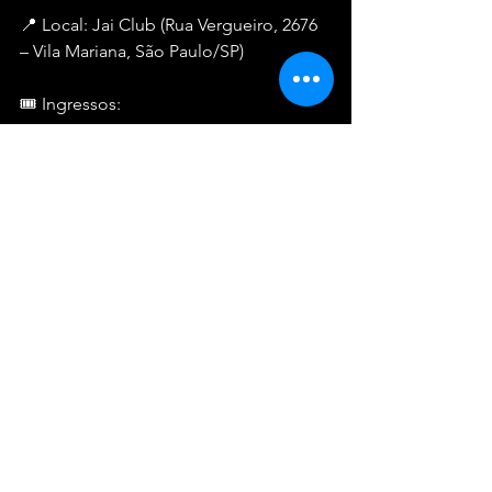
📍 Local: Jai Club (Rua Vergueiro, 2676 
– Vila Mariana, São Paulo/SP)
🎟 Ingressos:
	•	3º lote: R$ 45,00 + taxas
	•	4º lote: R$ 45,00 + taxas
	•	Promoção: Compre 2 e leve 
3 – R$ 90,00 + taxas
🔗 Link para compra: 
https://www.sympla.com.br/evento/julie
s-e-expressao-lancamento-do-ep-uma-
parada-diferente-e-gravacao-do-clipe-
transcende/2795928?
referrer=www.google.com
Uma noite de música, amor e respeito 