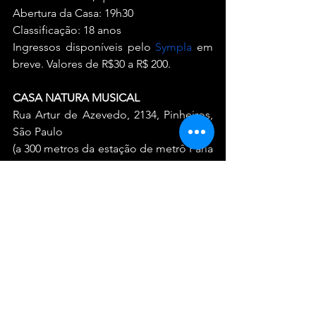
Abertura da Casa: 19h30
Classificação: 18 anos
Ingressos disponíveis pelo 
Sympla
 em 
breve. Valores de R$30 a R$ 200.
CASA NATURA MUSICAL
Rua Artur de Azevedo, 2134, Pinheiros, 
São Paulo
(a 300 metros da estação de metrô Faria 
Lima da linha 4 - Amarela)
www.casanaturamusical.com.br
Shows
Ver tudo
Posts recentes