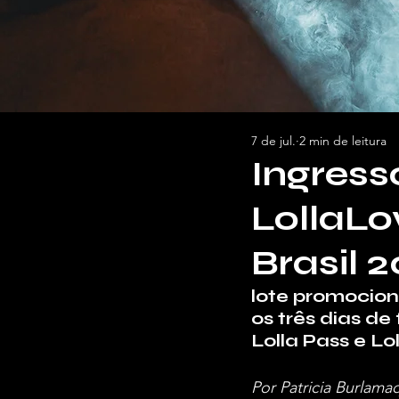
7 de jul.
2 min de leitura
Ingres
LollaLo
Brasil 
lote promocion
os três dias de
Lolla Pass e L
Por Patricia Burlama