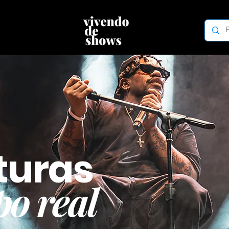
turas
o real