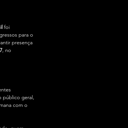
il
 foi 
gressos para o 
antir presença 
7
, no 
entes 
 público geral, 
semana com o 