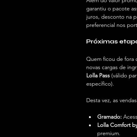
Além do valor promo
garantiu o pacote a
juros, desconto na 
preferencial nos po
Próximas etapa
Quem ficou de fora d
novas cargas de ingr
Lolla Pass
 (válido par
específico).  
Desta vez, as vendas
Gramado:
 Acess
Lolla Comfort b
premium.  