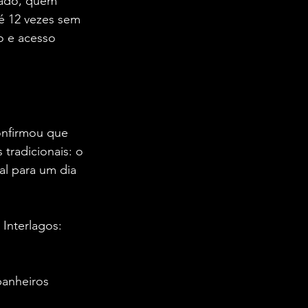
mado, quem 
é 12 vezes sem 
o e acesso 
onfirmou que 
tradicionais: o 
ual para um dia 
Interlagos:  
banheiros 