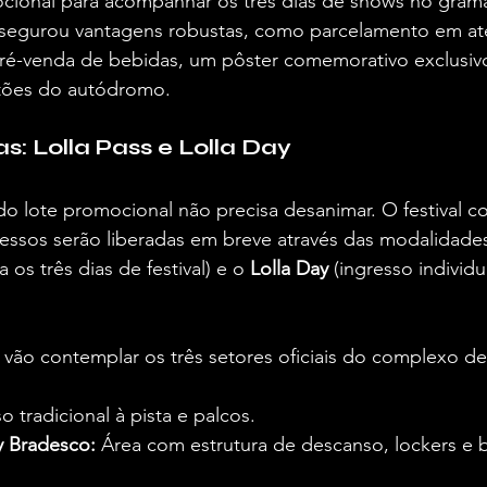
cional para acompanhar os três dias de shows no gra
ssegurou vantagens robustas, como parcelamento em at
pré-venda de bebidas, um pôster comemorativo exclusiv
rtões do autódromo.  
s: Lolla Pass e Lolla Day
o lote promocional não precisa desanimar. O festival c
essos serão liberadas em breve através das modalidades 
a os três dias de festival) e o 
Lolla Day
 (ingresso individ
 vão contemplar os três setores oficiais do complexo de 
o tradicional à pista e palcos.  
y Bradesco:
 Área com estrutura de descanso, lockers e 