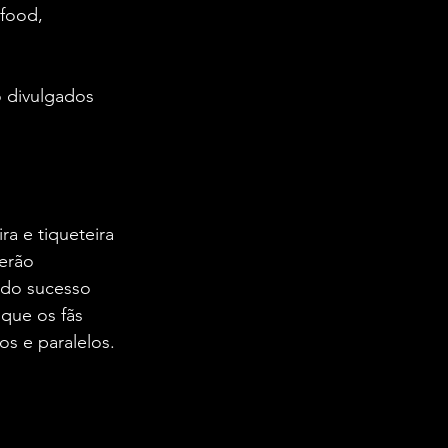
 food, 
 divulgados 
a e tiqueteira 
erão 
 do sucesso 
 que os fãs 
s e paralelos.  