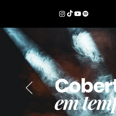
Cober
em temp