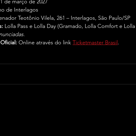
21 de março de 2027  
o de Interlagos  
Senador Teotônio Vilela, 261 – Interlagos, São Paulo/SP
s:
 Lolla Pass e Lolla Day (Gramado, Lolla Comfort e Loll
nunciadas
.  
ficial:
 Online através do link 
Ticketmaster Brasil
.  