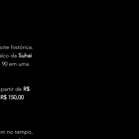
te histórica. 
lco da 
Suhai 
e 90 em uma 
partir de 
R$ 
 
R$ 150,00 
em no tempo, 