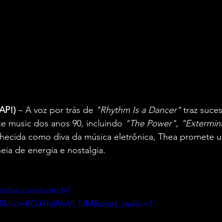
AP!)
 – A voz por trás de 
"Rhythm Is a Dancer"
 traz suce
ce music dos anos 90, incluindo 
"The Power"
, 
"Extermin
hecida como diva da música eletrônica, Thea promete 
eia de energia e nostalgia.
utube.com/watch?
&list=RDJYIaWeVL1JM&start_radio=1