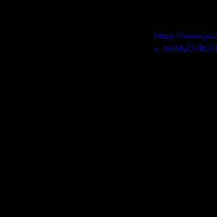
https://www.yo
v=bzA6yO7BO10