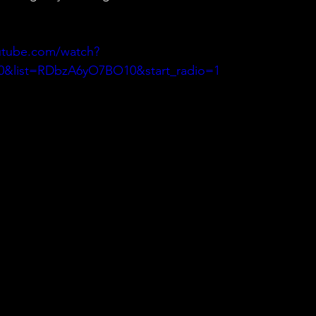
utube.com/watch?
&list=RDbzA6yO7BO10&start_radio=1