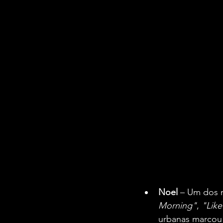
Noel
 – Um dos 
Morning"
, 
"Like
urbanas marcou 