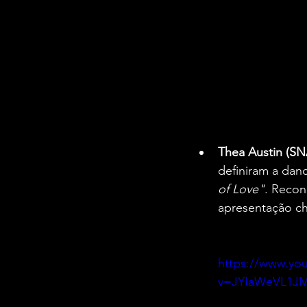
Thea Austin (SN
definiram a dan
of Love"
. Recon
apresentação ch
https://www.yo
v=JYIaWeVL1JM