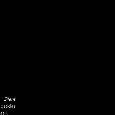
 
"Silent 
batidas 
sil.