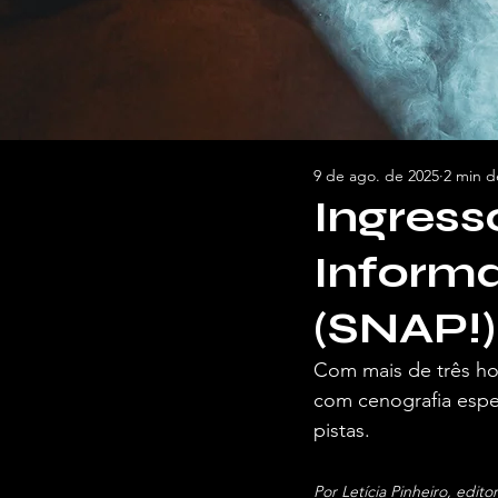
9 de ago. de 2025
2 min de
Ingress
Informa
(SNAP!)
Com mais de três ho
com cenografia espec
pistas.
Por Letícia Pinheiro, edi