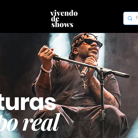
turas
o real