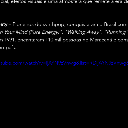
ial, efeitos visuais e uma atmosfera que remete à era d
iety
 – Pioneiros do synthpop, conquistaram o Brasil com 
n Your Mind (Pure Energy)"
, 
"Walking Away"
, 
"Running"
 em 1991, encantaram 110 mil pessoas no Maracanã e con
no país.
utube.com/watch?v=ijAYN9zVnwg&list=RDijAYN9zVnwg&