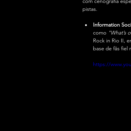
com cenografia espec
pistas.
Information Soc
como 
"What’s o
Rock in Rio II,
base de fãs fiel 
https://www.yo