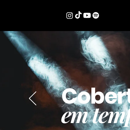
Cober
em temp