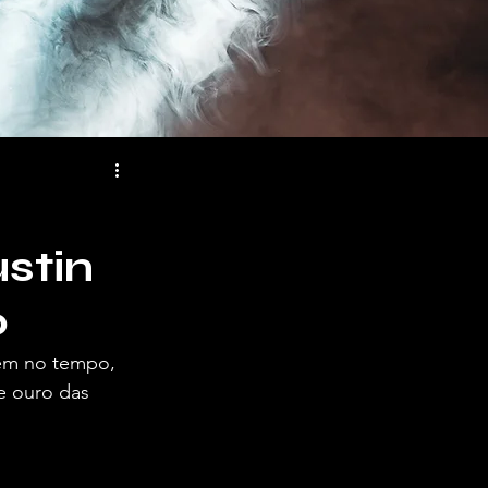
stin
o
em no tempo, 
e ouro das 