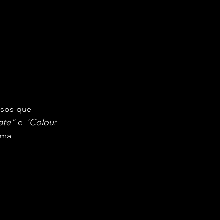
ssos que 
ate"
 e 
"Colour 
uma 