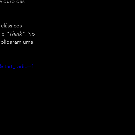
e ouro das 
clássicos 
 e 
"Think"
. No 
solidaram uma 
start_radio=1