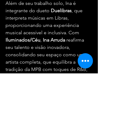
Além de seu trabalho solo, Ina é 
integrante do dueto 
Duelibras
, que 
interpreta músicas em Libras, 
proporcionando uma experiência 
musical acessível e inclusiva. Com 
Iluminados/Céu
, 
Ina Arruda
 reafirma 
seu talento e visão inovadora, 
consolidando seu espaço como uma 
artista completa, que equilibra a 
tradição da MPB com toques de R&B, 
e levando seu estilo autêntico a novos 
públicos.
Macete Music