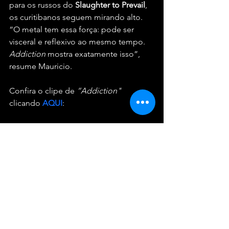
para os russos do 
Slaughter to Prevail
, 
os curitibanos seguem mirando alto. 
“O metal tem essa força: pode ser 
visceral e reflexivo ao mesmo tempo. 
Addiction
 mostra exatamente isso”, 
resume Mauricio.
Confira o clipe de 
“Addiction" 
clicando 
AQUI
: 
https://www.youtube.com/watch?
v=Jz7J48rIXl0