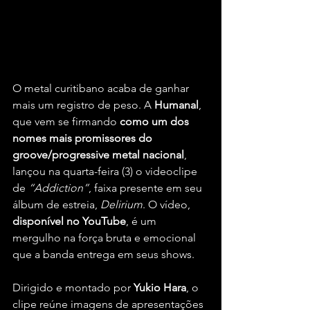
Tati Klingel, vocalista da "Humanal" | 
Créditos: The Bridge
O metal curitibano acaba de ganhar 
mais um registro de peso. A 
Humanal
, 
que vem se firmando 
como um dos 
nomes mais promissores do 
groove/progressive metal nacional
, 
lançou na quarta-feira (3) o videoclipe 
de 
“Addiction”
, faixa presente em seu 
álbum de estreia, 
Delirium
. O vídeo,
disponível no YouTube
, é um 
mergulho na força bruta e emocional 
que a banda entrega em seus shows.
Dirigido e montado por
 Yukio Hara
, o 
clipe reúne imagens de apresentações 