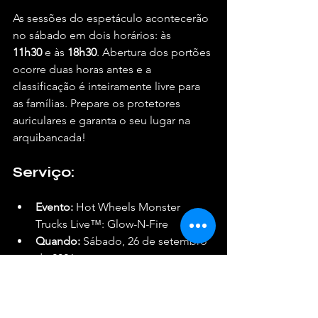
As sessões do espetáculo acontecerão 
no sábado em dois horários: às 
11h30
 e às 
18h30
. Abertura dos portões 
ocorre duas horas antes e a 
classificação é inteiramente livre para 
as famílias. Prepare os protetores 
auriculares e garanta o seu lugar na 
arquibancada!
Serviço:
Evento:
 Hot Wheels Monster 
Trucks Live™: Glow-N-Fire
Quando:
 Sábado, 26 de setembro 
de 2026
Horários das Sessões:
 11h30 e 
18h30
Onde:
 Farmasi Arena (Avenida 