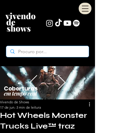
Coberturas
em tempo real
Vivendo de Shows
17 de jun.
3 min de leitura
Hot Wheels Monster
Trucks Live™ traz