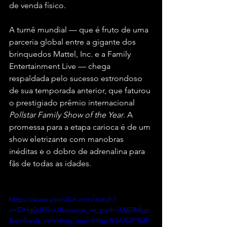
de venda físico.
A turnê mundial — que é fruto de uma 
parceria global entre a gigante dos 
brinquedos Mattel, Inc. e a Family 
Entertainment Live — chega 
respaldada pelo sucesso estrondoso 
de sua temporada anterior, que faturou 
o prestigiado prêmio internacional 
Pollstar Family Show of the Year
. A 
promessa para a etapa carioca é de um 
show eletrizante com manobras 
inéditas e o dobro de adrenalina para 
fãs de todas as idades.
https://www.youtube.com/watch?
v=lDHg0y859oU&source_ve_path=MjE0Mjgz
&embeds_referring_euri=https%3A%2F%2F