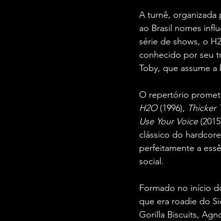
A turnê, organizada 
ao Brasil nomes inf
série de shows, o H
conhecido por seu t
Toby, que assume a 
O repertório promet
H2O
 (1996), 
Thicker
Use Your Voice
 (201
clássico do hardcor
perfeitamente a essê
social.
Formado no início d
que era roadie do Si
Gorilla Biscuits, A