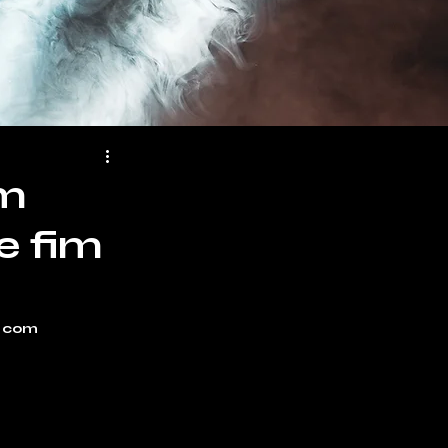
om
e fim
 com 