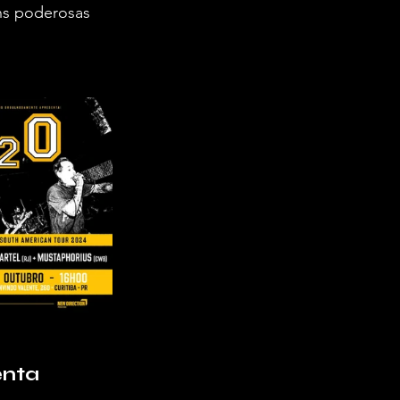
ns poderosas 
enta