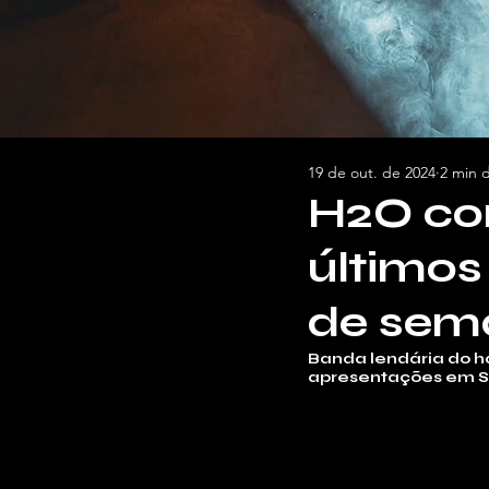
19 de out. de 2024
2 min d
H2O co
últimos
de sem
Banda lendária do ha
apresentações em Sã