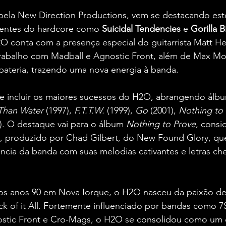
pela New Direction Productions, vem se destacando este
luentes do hardcore como 
Suicidal Tendencies
 e 
Gorilla B
2O conta com a presença especial do guitarrista Matt H
rabalho com Madball e Agnostic Front, além de Max Mors
bateria, trazendo uma nova energia à banda.
e incluir os maiores sucessos do H2O, abrangendo álb
 Than Water
 (1997), 
F.T.T.W.
 (1999), 
Go
 (2001), 
Nothing to
5). O destaque vai para o álbum 
Nothing to Prove
, consi
e, produzido por Chad Gilbert, do New Found Glory, qu
ncia da banda com suas melodias cativantes e letras chei
os anos 90 em Nova Iorque, o H2O nasceu da paixão de
ck of it All. Fortemente influenciado por bandas como 
gnostic Front e Cro-Mags, o H2O se consolidou como um