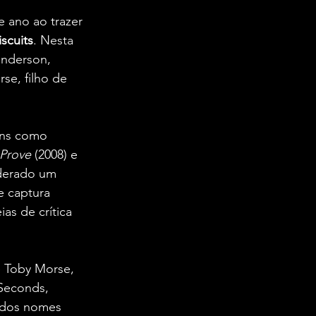
 ano ao trazer 
iscuits
. Nesta 
enderson, 
e, filho de 
uns como 
 Prove
 (2008) e 
derado um 
e captura 
as de crítica 
 Toby Morse, 
7Seconds, 
 dos nomes 