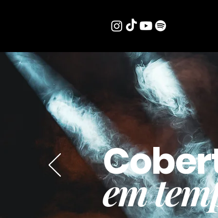
Cober
em temp