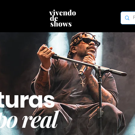
turas
o real