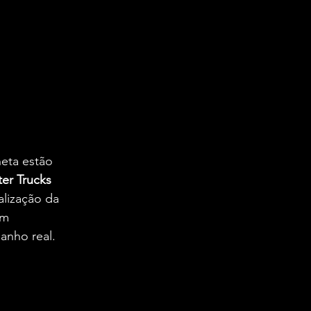
eta estão 
er Trucks 
lização da 
om 
anho real.