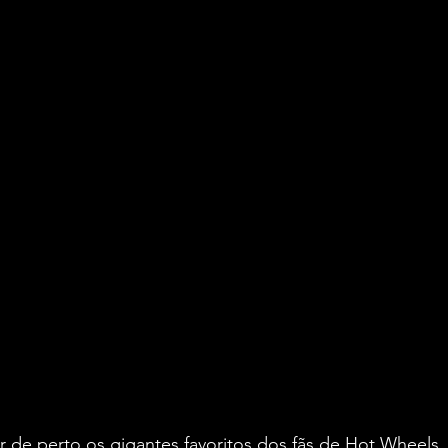
 de perto os gigantes favoritos dos fãs de Hot Wheels, 