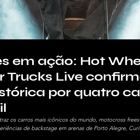
a
es em ação: Hot Whe
 Trucks Live confir
istórica por quatro ca
il
 traz os carros mais icônicos do mundo, motocross freest
eriências de backstage em arenas de Porto Alegre, Curit