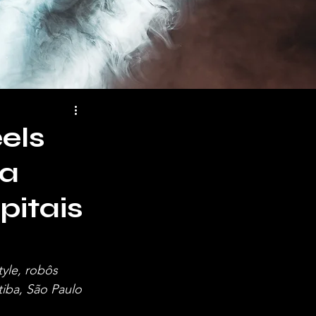
els
ma
pitais
yle, robôs 
iba, São Paulo 