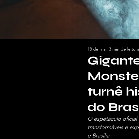
18 de mai.
3 min de leitur
Gigant
Monster
turnê h
do Bras
O espetáculo oficial
transformáveis e exp
e Brasília