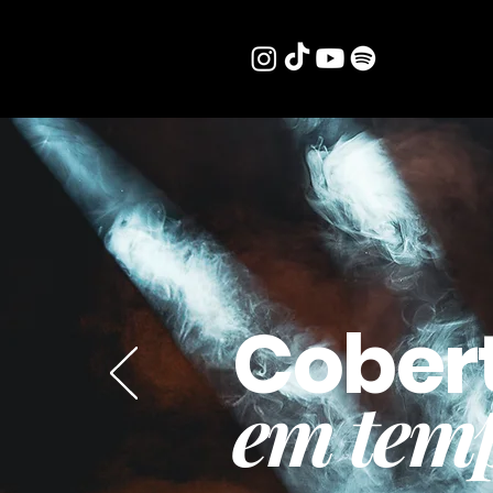
Cober
em temp