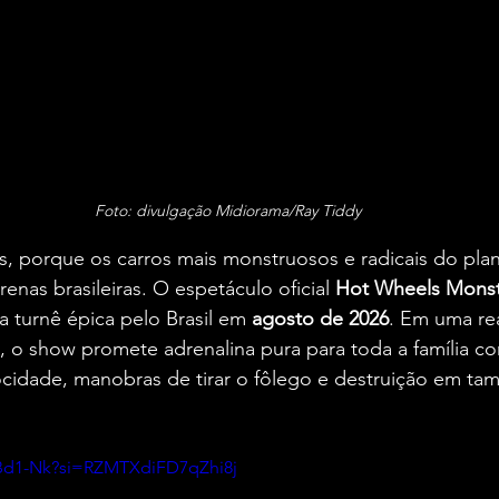
Foto: divulgação Midiorama/Ray Tiddy
, porque os carros mais monstruosos e radicais do plan
renas brasileiras. O espetáculo oficial 
Hot Wheels Monst
 turnê épica pelo Brasil em 
agosto de 2026
. Em uma rea
, o show promete adrenalina pura para toda a família c
cidade, manobras de tirar o fôlego e destruição em tam
uBd1-Nk?si=RZMTXdiFD7qZhi8j