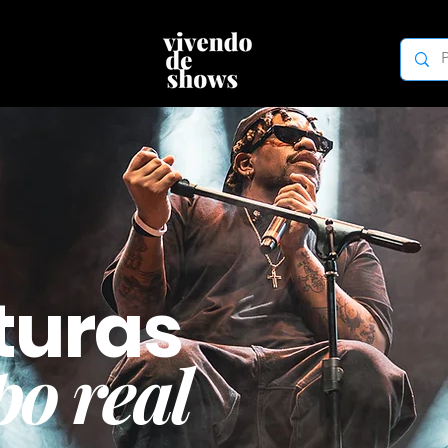
turas
o real