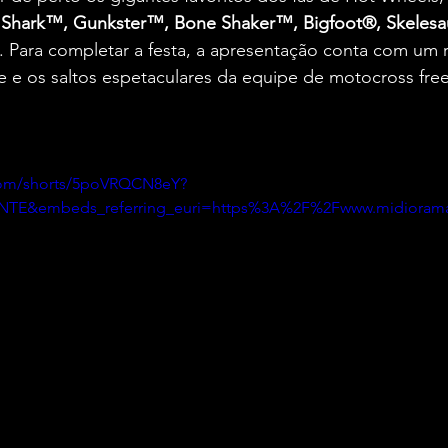
Shark™, Gunkster™, Bone Shaker™, Bigfoot®, Skeles
. Para completar a festa, a apresentação conta com um 
e e os saltos espetaculares da equipe de motocross free
com/shorts/5poVRQCN8eY?
NTE&embeds_referring_euri=https%3A%2F%2Fwww.midiora