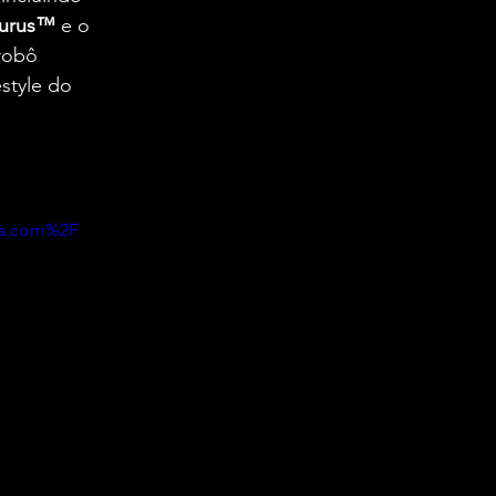
aurus™
 e o 
robô 
style do 
ma.com%2F