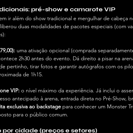
dicionais: pré-show e camarote VIP
em ir além do show tradicional e mergulhar de cabeça n
liberou duas modalidades de pacotes especiais (com va
s):
79,00):
 uma ativação opcional (comprada separadamente
contece 2h30 antes do evento. Dá direito a pisar na arena
e pertinho, tirar fotos e garantir autógrafos com os pilot
roximada de 1h15.
one VIP:
 o nível máximo da experiência. Já inclui o asse
esso antecipado à arena, entrada direta no Pré-Show, br
sita exclusiva ao backstage
 para conhecer um Monster Tr
posto para o público comum.
 por cidade (preços e setores)