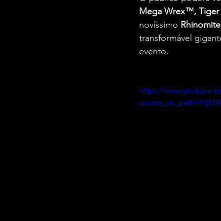
Mega Wrex™, Tiger 
novíssimo 
Rhinomite
transformável gigant
evento.
https://www.youtube.
source_ve_path=MjM4