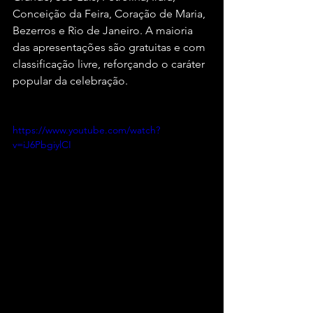
Conceição da Feira, Coração de Maria, 
Bezerros e Rio de Janeiro. A maioria 
das apresentações são gratuitas e com 
classificação livre, reforçando o caráter 
popular da celebração.
https://www.youtube.com/watch?
v=iJ6PbgiylCI
SERVIÇO
GERALDO AZEVEDO
OITENTAÇÃO NO SÃO JOÃO