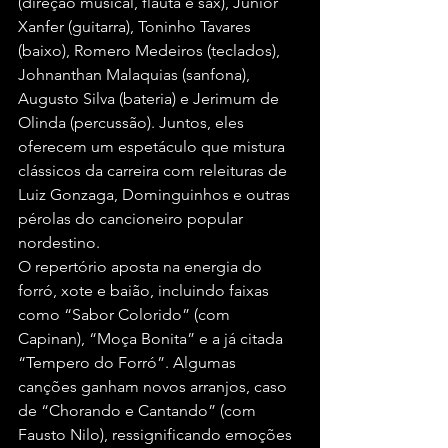
(direção musical, flauta e sax), Junior 
Xanfer (guitarra), Toninho Tavares 
(baixo), Romero Medeiros (teclados), 
Johnanthan Malaquias (sanfona), 
Augusto Silva (bateria) e Jerimum de 
Olinda (percussão). Juntos, eles 
oferecem um espetáculo que mistura 
clássicos da carreira com releituras de 
Luiz Gonzaga, Dominguinhos e outras 
pérolas do cancioneiro popular 
nordestino.
O repertório aposta na energia do 
forró, xote e baião, incluindo faixas 
como “Sabor Colorido” (com 
Capinan), “Moça Bonita” e a já citada 
“Tempero do Forró”. Algumas 
canções ganham novos arranjos, caso 
de “Chorando e Cantando” (com 
Fausto Nilo), ressignificando emoções 