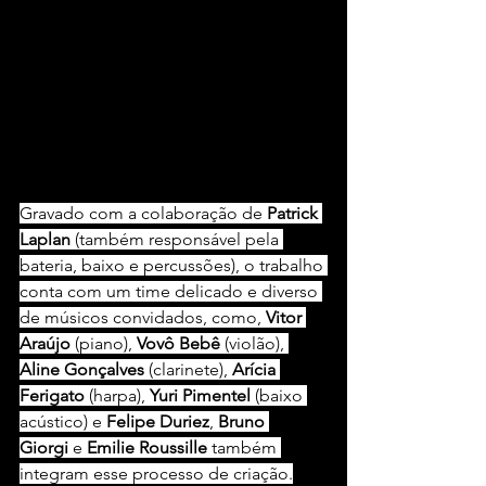
Foto: 
Raphael Barbanjo
Gravado com a colaboração de 
Patrick 
Laplan
 (também responsável pela 
bateria, baixo e percussões), o trabalho 
conta com um time delicado e diverso 
de músicos convidados, como, 
Vitor 
Araújo
 (piano), 
Vovô Bebê
 (violão), 
Aline Gonçalves
 (clarinete), 
Arícia 
Ferigato
 (harpa), 
Yuri Pimentel
 (baixo 
acústico) e 
Felipe Duriez
, 
Bruno 
Giorgi
 e 
Emilie Roussille
 também 
integram esse processo de criação.