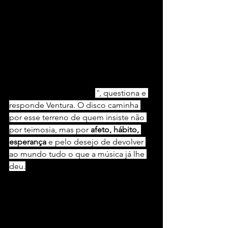
Foto: 
Raphael Barbanjo
“Se a música traz tantas coisas boas 
pra mim, porque não posso oferecer 
isso para os outros? Ao fazer música eu 
reafirmo isso toda hora.
”
, questiona e 
responde Ventura. O disco caminha 
por esse terreno de quem insiste não 
por teimosia, mas por 
afeto, hábito, 
esperança
 e pelo desejo de devolver 
ao mundo tudo o que a música já lhe 
deu.