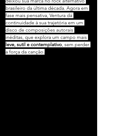
deixou sua marca no rock alternativo 
brasileiro da última década. Agora em 
fase mais pensativa, Ventura dá 
continuidade à sua trajetória em um 
disco de composições autorais 
inéditas, que explora um campo mais 
leve, sutil e contemplativo
, sem perder 
a força da canção.