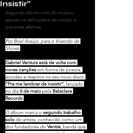
Insistir”
Segundo álbum solo do músico 
aposta na delicadeza da canção e 
parcerias afetivas
Por Briel Araújo, para o Vivendo de 
Shows.
Gabriel Ventura está de volta com 
novas canções 
em forma de poesia, 
acordes e respiros no seu novo disco 
“Pra me lembrar de insistir”
, lançado 
no dia 
6 de maio
 pela 
Balaclava 
Records
.
O álbum marca o 
segundo trabalho 
solo
 do artista, conhecido como um 
dos fundadores do 
Ventre
, banda que 