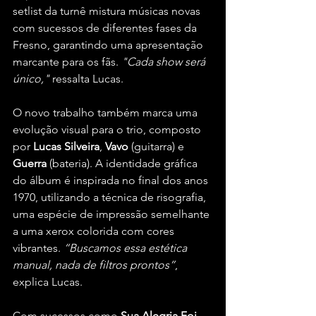
setlist da turnê mistura músicas novas 
com sucessos de diferentes fases da 
Fresno, garantindo uma apresentação 
marcante para os fãs. 
"Cada show será 
único," 
ressalta Lucas.
O novo trabalho também marca uma 
evolução visual para o trio, composto 
por 
Lucas Silveira
, 
Vavo 
(guitarra) e 
Guerra 
(bateria). A identidade gráfica 
do álbum é inspirada no final dos anos 
1970, utilizando a técnica de risografia, 
uma espécie de impressão semelhante 
a uma xerox colorida com cores 
vibrantes. 
“Buscamos essa estética 
manual, nada de filtros prontos”
, 
explica Lucas.
Com sucessos como
 Sua Alegria Foi 