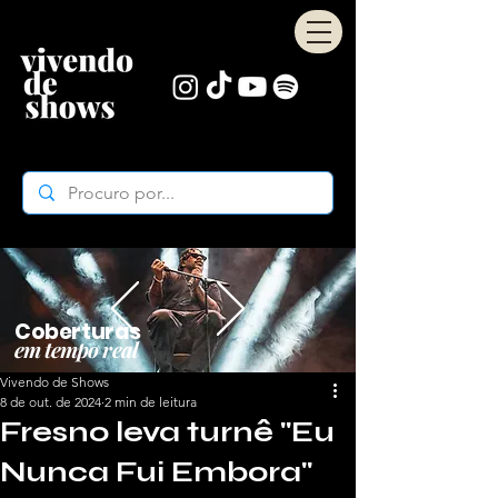
Coberturas
em tempo real
Vivendo de Shows
8 de out. de 2024
2 min de leitura
Fresno leva turnê "Eu
Nunca Fui Embora"