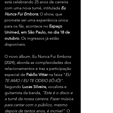
está celebrando 25 anos de carreira 
com uma nova turnê, intitulada 
Eu 
Nunca Fui Embora. 
O show, que 
promete ser uma experiência única 
para os fãs, acontece no 
Espaço 
Unimed, em São Paulo, no dia 18 de 
outubro. 
Os ingressos já estão 
disponíveis.
O novo álbum, Eu Nunca Fui Embora 
(2024), aborda as complexidades dos 
relacionamentos e traz a participação 
especial de 
Pabllo Vittar
 na faixa "
EU 
TE AMO / EU TE ODEIO (IÔ-IÔ)"
. 
Segundo
 Lucas Silveira, 
vocalista e 
guitarrista da banda,
 “Este é o disco e 
a turnê da nossa carreira. Fazer música 
para cantar com o público, mesmo 
depois de tantos anos, é incrível”
. O 