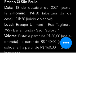
Fresno @ São Paulo
Data
: 18 de outubro de 2024 (sexta-
feira)
Horário
: 19h30 (abertura da da 
casa) | 21h30 (início do show)
Local
: Espaço Unimed - Rua Tagipuru, 
795 - Barra Funda - São Paulo/SP
Valores: 
Pista: a partir de R$ 80,00 (meia-
entrada) | a partir de R$ 140,00 (entrada 
solidária) | a partir de R$ 160,00 (inteira)
Ingressos
: 
https://www.ticket360.com.br/ingressos
/29369/ingressos-para-fresno
Ver tudo
Posts recentes