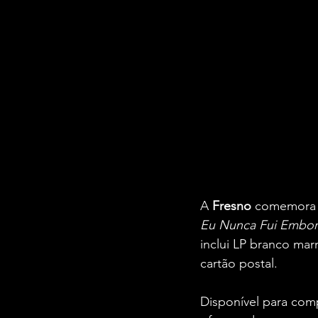
A 
Fresno 
comemora 2
Eu Nunca Fui Embor
inclui LP branco mar
cartão postal.
Disponível para comp