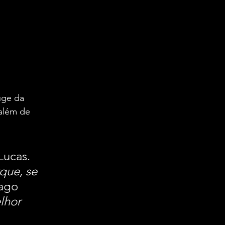
uge da 
 além de 
Lucas. 
que, se 
ago 
lhor 