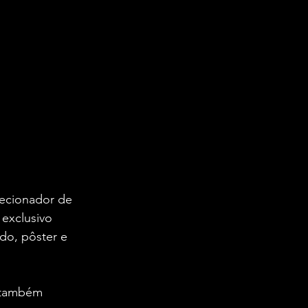
ecionador de 
 exclusivo 
do, pôster e 
 também 