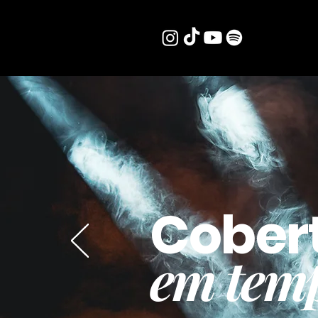
Cober
em temp