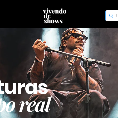
turas
o real